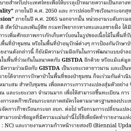
ายสำหรับประเทศไทยเพื่อให้บรรลุเป้าหมายความเป็นกลางท
ality”
ภายในปี ค.ศ. 2050 และ การปล่อยก๊าซเรือนกระจกสุทธิ
ssion”
ภายในปี ค.ศ. 2065 นอกจากนั้น หน่วยงานระดับกรมอย
ิ สัตว์ป่าและพันธุ์พืช กรมทรัพยากรทางทะเลแลชายฝั่ง ได้มี
ารเพิ่มศักยภาพการกักเก็บคาร์บอนในรูปของเนื้อไม้ในพื้นที่ร
ในพื้นที่ป่าชุมชน หรือในพื้นที่ป่าอนุรักษ์ต่างๆ การป้องกันรักษา
วยงานดังกล่าวนี้ ก็ยังมีความร่วมมือกันในการพัฒนาแบบจำลองท
นในพื้นที่ร่วมกันในอนาคตกับ
GISTDA
อีกด้วย หรือแม้แต่มูล
มีความร่วมมือกับ
GISTDA
เป็นระยะเวลายาวนาน และเป็นหน่
รายได้จากการรักษาป่าในพื้นที่ของป่าชุมชน ก็จะร่วมกันดำเ
เหมาะสม สำหรับชุมชน เพื่อลดภาระการวางแปลงสุ่มตัวอย่าง ซึ่ง
 และระยะเวลา จำนวนมาก เพื่อให้สามารถขึ้นทะเบียน การ ซ
โครงการลดก๊าซเรือนกระจกภาคสมัครใจตามมาตรฐานของประเ
ารจัดการก๊าซเรือนกระจก อบก. ต่อไป หรือกรมการเปลี่ยนแป
สามารถนำข้อมูลที่มีความแม่นยำนี้ไปใช้เพื่อจัดทำรายงานแห่
 NC) และรายงานความก้าวหน้ารายสองปี (Biennial Updat