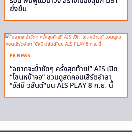
ร้อน ฟื้นฟูแม่น้ำวัง สร้างเมืองสุขภาวะที่
ยั่งยืน
PR NEWS
“อยากจะย้ำชัดๆ ครั้งสุดท้าย!” AIS เปิด
“โซนหน้าจอ” ชวนดูสดคอนเสิร์ตอำลา
“อัสนี-วสันต์”บน AIS PLAY 8 ก.ย. นี้