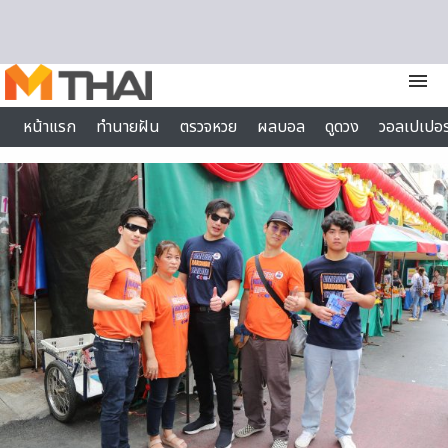
Skip to content
menu
หน้าแรก
ทำนายฝัน
ตรวจหวย
ผลบอล
ดูดวง
วอลเปเปอร
ไลฟ์สไตล์