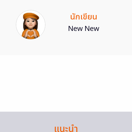
นักเขียน
New New
แนะนำ