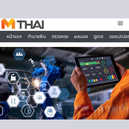
Skip to content
menu
หน้าแรก
ทำนายฝัน
ตรวจหวย
ผลบอล
ดูดวง
วอลเปเปอร
ไลฟ์สไตล์