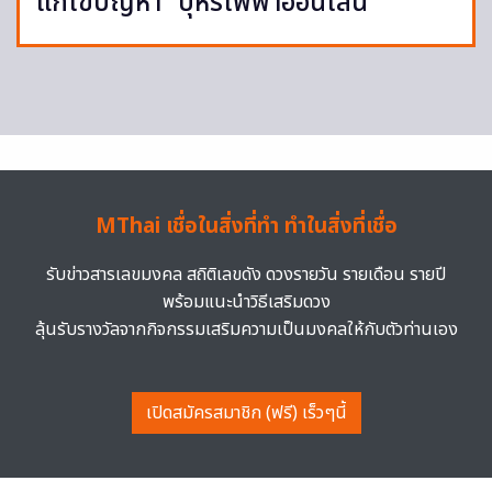
แก้ไขปัญหา “บุหรี่ไฟฟ้าออนไลน์”
MThai เชื่อในสิ่งที่ทำ ทำในสิ่งที่เชื่อ
รับข่าวสารเลขมงคล สถิติเลขดัง ดวงรายวัน รายเดือน รายปี
พร้อมแนะนำวิธีเสริมดวง
ลุ้นรับรางวัลจากกิจกรรมเสริมความเป็นมงคลให้กับตัวท่านเอง
เปิดสมัครสมาชิก (ฟรี) เร็วๆนี้