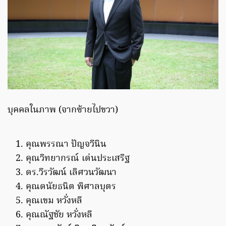
บุคคลในภาพ (จากซ้ายไปขวา)
คุณพรรณา ปัญจวีนิน
คุณวิทยากรณ์ เด่นประเสริฐ
ดร.วีรวัฒน์ เลิศวนวัฒนา
คุณดนัยธนิต พิศาลบุตร
คุณเขม หวั่งหลี
คุณณัฐชัย หวั่งหลี