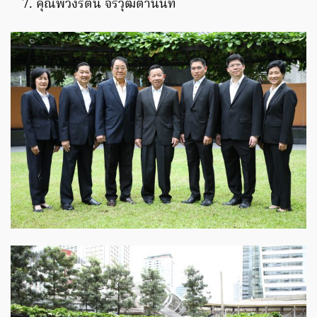
คุณพวงรัตน์ จิรวุฒิตานันท์