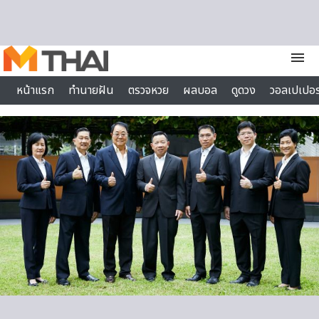
Skip to content
menu
หน้าแรก
ทำนายฝัน
ตรวจหวย
ผลบอล
ดูดวง
วอลเปเปอร
ไลฟ์สไตล์