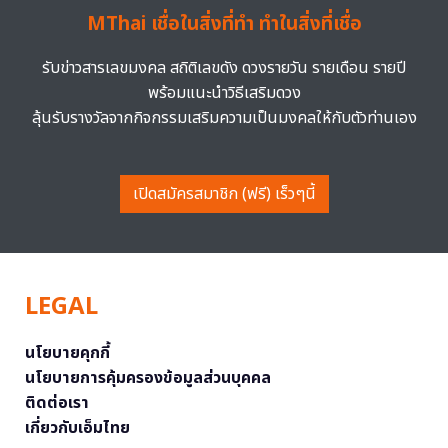
MThai เชื่อในสิ่งที่ทำ ทำในสิ่งที่เชื่อ
รับข่าวสารเลขมงคล สถิติเลขดัง ดวงรายวัน รายเดือน รายปี
พร้อมแนะนำวิธีเสริมดวง
ลุ้นรับรางวัลจากกิจกรรมเสริมความเป็นมงคลให้กับตัวท่านเอง
เปิดสมัครสมาชิก (ฟรี) เร็วๆนี้
LEGAL
นโยบายคุกกี้
นโยบายการคุ้มครองข้อมูลส่วนบุคคล
ติดต่อเรา
เกี่ยวกับเอ็มไทย