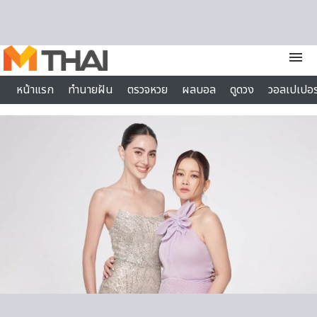
Skip to content
menu
หน้าแรก
ทำนายฝัน
ตรวจหวย
ผลบอล
ดูดวง
วอลเปเปอร
ไลฟ์สไตล์