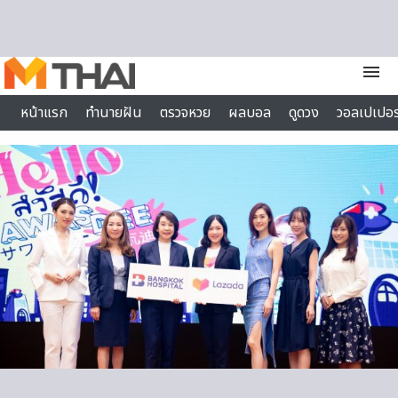
Skip to content
menu
หน้าแรก
ทำนายฝัน
ตรวจหวย
ผลบอล
ดูดวง
วอลเปเปอร
ไลฟ์สไตล์