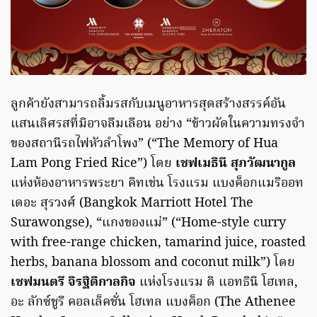
ลูกค้ายังสามารถลิ้มรสกับเมนูอาหารสุดสร้างสรรค์อัน
แสนเลิศรสที่มิอาจลืมเลือน อย่าง “ข้าวผัดในความทรงจำ
ของสถานีรถไฟหัวลำโพง” (“The Memory of Hua
Lam Pong Fried Rice”) โดย
เชฟเมธินี สุภวัฒนากูล
แห่งห้องอาหารพระยา คิทเช่น โรงแรม แบงค็อกแมริออท
เดอะ สุรวงศ์ (Bangkok Marriott Hotel The
Surawongse), “แกงของแม่” (“Home-style curry
with free-range chicken, tamarind juice, roasted
herbs, banana blossom and coconut milk”) โดย
เชฟมนตรี จิรฐิติกาลกิจ
แห่งโรงแรม ดิ แอทธินี โฮเทล,
อะ ลักซ์ชูรี คอลเล็คชั่น โฮเทล แบงค็อก (The Athenee