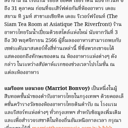
สง่างาม ณ โรงแรม รอยัล ออคิด เชอราตัน นับจากวันที่ 6
ถึง 31 ตุลาคม ก่อนที่จะเสิร์ฟต่อกันที่ห้องอาหาร เดอะ
สยาม ที รูมท์ สาขาเอเชียทีค เดอะ ริเวอร์ฟร้อนท์ (The
Siam Tea Room at Asiatique The Riverfront) ร้าน
อาหารไทยริมน้ำเปี่ยมด้วยสไตล์แห่งใหม่ นับจากวันที่ 3
ถึง 30 พฤศจิกายน 2566 ผู้ลิ้มลองอาหารสามารถพบกับ
เชฟระดับมาสเตอร์ทั้งสี่ท่านเหล่านี้ ที่ซึ่งพวกเขาจะได้
แสดงออกถึงทักษะของตน ณ ห้องอาหารแห่งต่างๆ ดัง
กล่าว ในระหว่างสัปดาห์แรกของช่วงเวลาโปรโมชั่น ณ
แต่ละห้องอาหาร
แมริออท บอนวอย (Marriot Bonvoy)
เป็นหนึ่งในผู้
สืบทอดชั้นนำของตำรับอาหารไทยในกรุงเทพฯ ด้วยคอลเล็
คชั่นคว้ารางวัลของห้องอาหารไทยต้นตำรับ ณ โรงแรม
และรีสอร์ทแห่งต่างๆ ทั่วกรุงเทพฯ สำหรับข้อมูลเพิ่มเติม
และเพื่อสำรวจรสชาติในท้องถิ่นอันเหนือกาลเวลา กรุณา