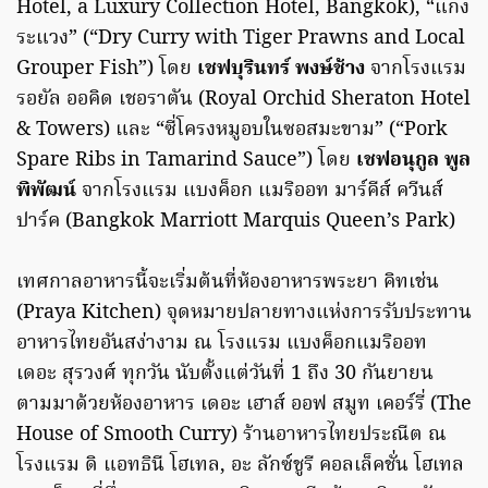
Hotel, a Luxury Collection Hotel, Bangkok), “แกง
ระแวง” (“Dry Curry with Tiger Prawns and Local
Grouper Fish”) โดย
เชฟบุรินทร์ พงษ์ช้าง
จากโรงแรม
รอยัล ออคิด เชอราตัน (Royal Orchid Sheraton Hotel
& Towers) และ “ซี่โครงหมูอบในซอสมะขาม” (“Pork
Spare Ribs in Tamarind Sauce”) โดย
เชฟอนุกูล พูล
พิพัฒน์
จากโรงแรม แบงค็อก แมริออท มาร์คีส์ ควีนส์
ปาร์ค (Bangkok Marriott Marquis Queen’s Park)
เทศกาลอาหารนี้จะเริ่มต้นที่ห้องอาหารพระยา คิทเช่น
(Praya Kitchen) จุดหมายปลายทางแห่งการรับประทาน
อาหารไทยอันสง่างาม ณ โรงแรม แบงค็อกแมริออท
เดอะ สุรวงศ์ ทุกวัน นับตั้งแต่วันที่ 1 ถึง 30 กันยายน
ตามมาด้วยห้องอาหาร เดอะ เฮาส์ ออฟ สมูท เคอร์รี่ (The
House of Smooth Curry) ร้านอาหารไทยประณีต ณ
โรงแรม ดิ แอทธินี โฮเทล, อะ ลักซ์ชูรี คอลเล็คชั่น โฮเทล