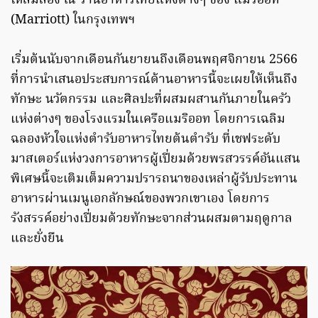
ให้ลิ้มลอง ณ ร้านอาหารไทยแห่งต่างๆ ของ แมริออท
(Marriott) ในกรุงเทพฯ
เริ่มต้นนับจากเดือนกันยายนถึงเดือนพฤศจิกายน 2566
ที่การนำเสนอประสบการณ์ด้านอาหารนี้จะเผยให้เห็นถึง
ทักษะ นวัตกรรม และศิลปะที่ผสมผสานกันภายในครัว
แห่งต่างๆ ของโรงแรมในเครือแมริออท โดยการเฉลิม
ฉลองหัวใจแห่งตำรับอาหารไทยต้นตำรับ ที่เชฟระดับ
มาสเตอร์แห่งวงการอาหารผู้เปี่ยมด้วยพรสวรรค์อันแสน
พิเศษนี้จะเติมเต็มความปรารถนาของเหล่าผู้รับประทาน
อาหารผ่านเมนูเอกลักษณ์ของพวกเขาเอง โดยการ
รังสรรค์อย่างเปี่ยมด้วยทักษะจากส่วนผสมตามฤดูกาล
และยั่งยืน