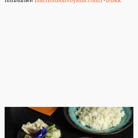
เยี่ยมชมได้ที่
marriottbonvoyasia.com/r+b/bkk