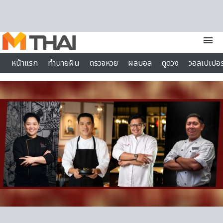
Skip to content
menu
หน้าแรก
ทำนายฝัน
ตรวจหวย
ผลบอล
ดูดวง
วอลเปเปอร
ไลฟ์สไตล์