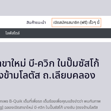
สินค้าแนะนำ
เปิดสมัครสมาชิก (ฟรี) เร็วๆ นี้
ไลฟ์สไตล์
าใหม่ บี-ควิก ในปั๊มซัสโก้
งข้ามโลตัส ถ.เลียบคลอง
๊กเพจ B-Quik เต็มที่เพื่อรถ เต็มร้อยเพื่อคุณแจ้งข่าวว่า พบกับภาพ
ลองเปิดสาขาใหม่ บี-ควิก ในปั๊มซัสโก้ บางชัน (ตรงข้ามโลตัส