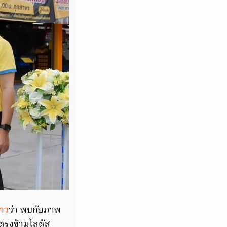
่าว
ว่า พบกับภาพ
(ตรงข้ามโลตัส