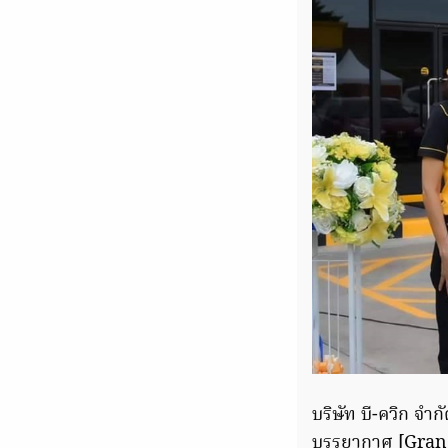
บริษัท บี-ควิก จำก
บรรยากาศ [Grand 