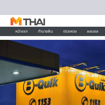
Skip to content
หน้าแรก
ทำนายฝัน
ตรวจหวย
ผลบอล