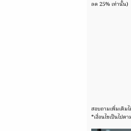
ลด 25% เท่านั้น)
สอบถามเพิ่มเติมได
*เงื่อนไขเป็นไปต