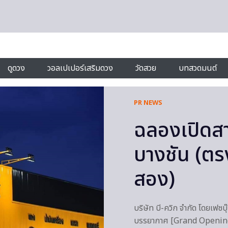
ดูดวง
วอลเปเปอร์เสริมดวง
วัดสวย
บทสวดมนต์
PR NEWS
ฉลองเปิดสาข
บางชัน (ตร
สอง)
บริษัท บี-ควิก จำกัด โดยเฟซบุ
บรรยากาศ [Grand Opening] ฉ