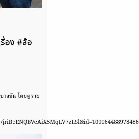
ื่อง #ล้อ
 บางชัน โดยดูราย
7jriBeENQBVeAiX5MqLV7zLSl&id=100064488978486