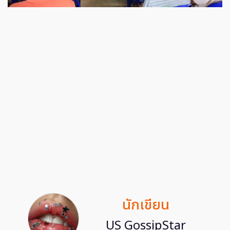
นักเขียน
US GossipStar