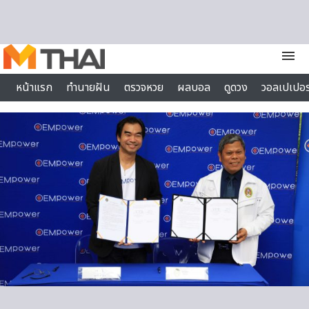
Skip to content
menu
หน้าแรก
ทำนายฝัน
ตรวจหวย
ผลบอล
ดูดวง
วอลเปเปอร
ไลฟ์สไตล์