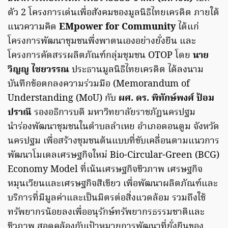
ตัว 2 โครงการเด่นเพื่อสังคมของมูลนิธิไทยเครดิต ภายใต้
แนวความคิด
EMpower for Community
ได้แก่
โครงการพัฒนาชุมชนพึ่งพาตนเองอย่างยั่งยืน และ
โครงการคัดสรรผลิตภัณฑ์กลุ่มชุมชน OTOP โดย
นาย
วิญญู ไชยวรรณ
ประธานมูลนิธิไทยเครดิต ได้ลงนาม
บันทึกข้อตกลงความร่วมมือ (Memorandum of
Understanding (MoU) กับ
ผศ. ดร. พิทักษ์พงศ์ ป้อม
ปราณี
รองอธิการบดี มหาวิทยาลัยราชภัฏนครปฐม
นำร่องพัฒนาชุมชนในตำบลลำเหย อำเภอดอนตูม จังหวัด
นครปฐม เพื่อสร้างชุมชนต้นแบบที่ขับเคลื่อนตามแนวการ
พัฒนาโมเดลเศรษฐกิจใหม่ Bio-Circular-Green (BCG)
Economy Model ที่เน้นเศรษฐกิจชีวภาพ เศรษฐกิจ
หมุนเวียนและเศรษฐกิจสีเขียว เพื่อพัฒนาผลิตภัณฑ์และ
บริการที่มีมูลค่าและเป็นมิตรต่อสิ่งแวดล้อม รวมถึงใช้
ทรัพยากรน้อยลงเพื่ออนุรักษ์ทรัพยากรธรรมชาติและ
ชีวภาพ สอดคล้องกับเป้าหมายการพัฒนาที่ยั่งยืนของ