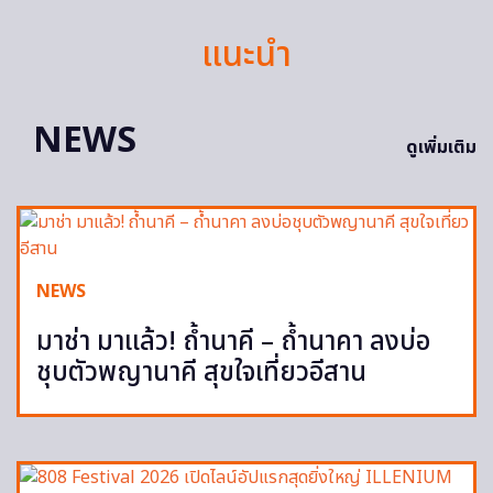
แนะนำ
NEWS
ดูเพิ่มเติม
NEWS
มาช่า มาแล้ว! ถ้ำนาคี – ถ้ำนาคา ลงบ่อ
ชุบตัวพญานาคี สุขใจเที่ยวอีสาน