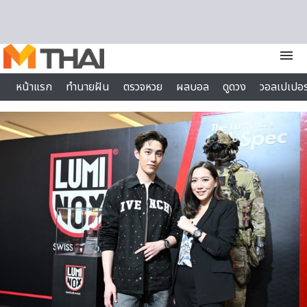
Skip to content
menu
หน้าแรก
ทำนายฝัน
ตรวจหวย
ผลบอล
ดูดวง
วอลเปเปอร
ไลฟ์สไตล์