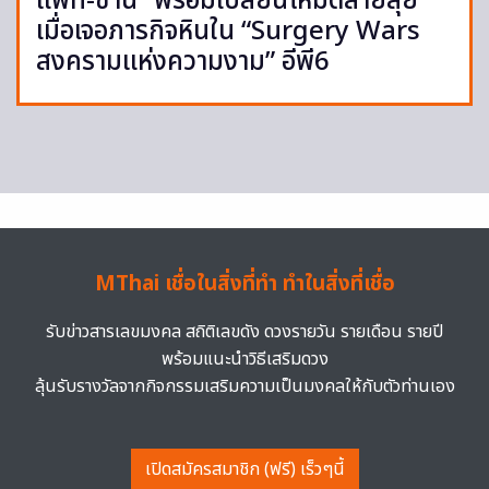
แพท-ซานิ” พร้อมเปลี่ยนโหมดสายลุย
เมื่อเจอภารกิจหินใน “Surgery Wars
สงครามแห่งความงาม” อีพี6
MThai เชื่อในสิ่งที่ทำ ทำในสิ่งที่เชื่อ
รับข่าวสารเลขมงคล สถิติเลขดัง ดวงรายวัน รายเดือน รายปี
พร้อมแนะนำวิธีเสริมดวง
ลุ้นรับรางวัลจากกิจกรรมเสริมความเป็นมงคลให้กับตัวท่านเอง
เปิดสมัครสมาชิก (ฟรี) เร็วๆนี้