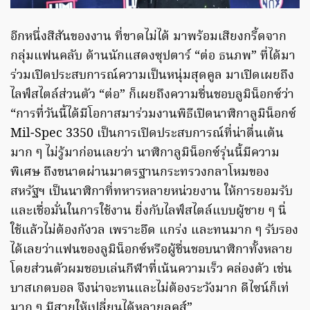
อีกหนึ่งสีสันของงาน ที่ขาดไม่ได้ มาพร้อมเสียงกรี้ดจาก
กลุ่มแฟนคลับ ด้านนักแสดงซุปตาร์ “ต่อ ธนภพ” ที่ได้มา
ร่วมเปิดประสบการณ์ความเป็นหนุ่มสุดคูล มาเปิดเผยถึง
ไลฟ์สไตล์ส่วนตัว “ต่อ” ก็เผยถึงความชื่นชอบลูมิน็อกซ์ว่า
“การที่วันนี้ได้มีโอกาสมาร่วมงานพิธีเปิดนาฬิกาลูมิน็อกซ์
Mil-Spec 3350 เป็นการเปิดประสบการณ์ที่น่าตื่นเต้น
มาก ๆ ไม่รู้มาก่อนเลยว่า นาฬิกาลูมิน็อกซ์รุ่นนี้มีความ
พิเศษ ถึงขนาดผ่านมาตรฐานกระทรวงกลาโหมของ
สหรัฐฯ เป็นนาฬิกาที่ทหารหลายหน่วยงาน ให้การยอมรับ
และเชื่อมั่นในการใช้งาน ยิ่งกับไลฟ์สไตล์แบบผู้ชาย ๆ นิ่
ใช้แล้วไม่ต้องกังวล เพราะอึด แกร่ง และทนมาก ๆ รับรอง
ได้เลยว่าแฟนของลูมิน็อกซ์หรือผู้ชื่นชอบนาฬิกาทั้งหลาย
โดยส่วนตัวผมชอบเล่นกีฬาที่เน้นความเร็ว คล่องตัว เช่น
บาสเกตบอล จึงน่าจะทนและไม่ต้องระวังมาก ดีไซน์ก็เท่
มาก ๆ มีสายให้เปลี่ยนได้หลายลุคส์”