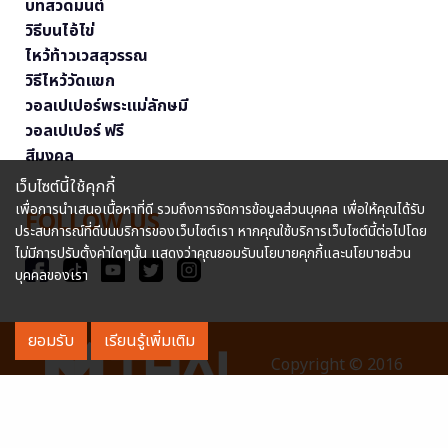
บทสวดมนต์
วิธีบนไอ้ไข่
ไหว้ท้าวเวสสุวรรณ
วิธีไหว้วัดแขก
วอลเปเปอร์พระแม่ลักษมี
วอลเปเปอร์ ฟรี
สีมงคล
เว็บไซต์นี้ใช้คุกกี้
เพื่อการนำเสนอเนื้อหาที่ดี รวมถึงการจัดการข้อมูลส่วนบุคคล เพื่อให้คุณได้รับ
FOLLOW US
ประสบการณ์ที่ดีบนบริการของเว็บไซต์เรา หากคุณใช้บริการเว็บไซต์นี้ต่อไปโดย
ไม่มีการปรับตั้งค่าใดๆนั้น แสดงว่าคุณยอมรับนโยบายคุกกี้และนโยบายส่วน
บุคคลของเรา
ยอมรับ
เรียนรู้เพิ่มเติม
Copyright © 2016
MThai.com All rights reserved. หมายเลขทะเบียนการค้า
อิเล็กทรอนิกส์ : 0127114707040