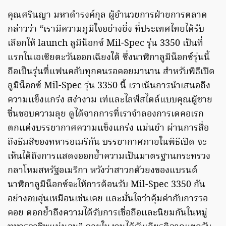
คุณศรินญา มหาดำรงค์กุล ผู้อำนวยการฝ่ายการตลาด
กล่าวว่า “เรามีความภูมิใจอย่างยิ่ง ที่ประเทศไทยได้รับ
เลือกให้ launch ลูมิน็อกซ์ Mil-Spec รุ่น 3350 เป็นที่
แรกในเอเซียตะวันออกเฉียงใต้ ซึ่งนาฬิกาลูมิน็อกซ์รุ่นนี้
ถือเป็นรุ่นที่แฟนคลับทุกคนรอคอยมานาน สำหรับพิธีเปิด
ลูมิน็อกซ์ Mil-Spec รุ่น 3350 นี้ เราเน้นการนำเสนอถึง
ความแข็งแกร่ง สง่างาม เท่และไลฟ์สไตล์แบบคุณผู้ชาย
ชื่นชอบความลุย ดูได้จากการที่เราจำลองการเดคอเรก
ตกแต่งบรรยากาศความแข็งแกร่ง แม่นยำ ผ่านการสื่อ
ถึงธีมสีของทหารอเมริกัน บรรยากาศภายในพิธีเปิด จะ
เห็นได้ถึงการแสดงออกย้ำความเป็นมาตรฐานกระทรวง
กลาโหมสหรัฐอเมริกา หวังว่าสาวกตัวยงของแบรนด์
นาฬิกาลูมิน็อกซ์จะให้การต้อนรับ Mil-Spec 3350 กัน
อย่างอบอุ่นเหมือนเช่นเคย และมั่นใจว่าคุ้มค่ากับการรอ
คอย ตอกย้ำถึงความได้รับการเชื่อถือและนิยมกันในหมู่