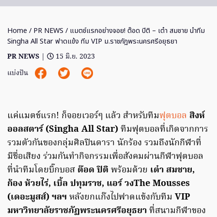
Home
/
PR NEWS
/ แมตช์แรกอย่างจอย! ต๊อด ปิติ – เต๋า สมชาย นำทีม
Singha All Star ฟาดแข้ง ทีม VIP ม.ราชภัฎพระนครศรีอยุธยา
PR NEWS
|
15 มิ.ย. 2023
แบ่งปัน
แค่แมตช์แรก! ก็จอยเวอร์ๆ แล้ว สำหรับทีม
ฟุตบอล
สิงห์
ออลสตาร์ (Singha All Star)
ทีมฟุตบอลที่เกิดจากการ
รวมตัวกันของกลุ่มศิลปินดารา นักร้อง รวมถึงนักกีฬาที่
มีชื่อเสียง ร่วมกันทำกิจกรรมเพื่อสังคมผ่านกีฬาฟุตบอล
ที่นำทีมโดยบิ๊กบอส
ต๊อด ปิติ
พร้อมด้วย
เต๋า สมชาย,
ก้อง ห้วยไร่, เบิ้ล ปทุมราช, แอร์ วงThe Mousses
(เดอะมูสส์) ฯลฯ
หลังยกแก๊งไปฟาดแข้งกับทีม
VIP
มหาวิทยาลัยราชภัฏพระนครศรีอยุธยา
ที่สนามกีฬาของ