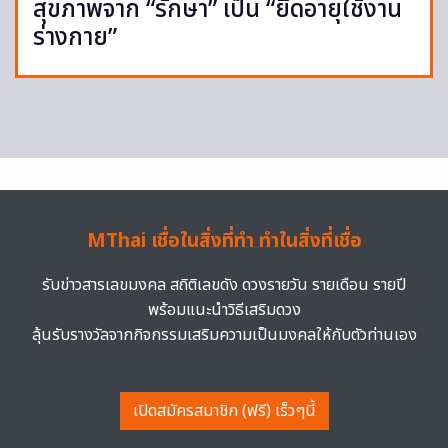
สุขภาพจาก “รักษา” เป็น “ยืดอายุใช้งาน
ร่างกาย”
MThai เชื่อในสิ่งที่ทำ ทำในสิ่งที่เชื่อ
รับข่าวสารเลขมงคล สถิติเลขดัง ดวงรายวัน รายเดือน รายปี
พร้อมแนะนำวิธีเสริมดวง
ลุ้นรับรางวัลจากกิจกรรมเสริมความเป็นมงคลให้กับตัวท่านเอง
เปิดสมัครสมาชิก (ฟรี) เร็วๆนี้