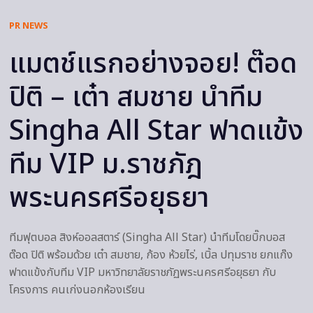
PR NEWS
แมตช์แรกอย่างจอย! ต๊อด
ปิติ – เต๋า สมชาย นำทีม
Singha All Star ฟาดแข้ง
ทีม VIP ม.ราชภัฎ
พระนครศรีอยุธยา
ทีมฟุตบอล สิงห์ออลสตาร์ (Singha All Star) นำทีมโดยบิ๊กบอส
ต๊อด ปิติ พร้อมด้วย เต๋า สมชาย, ก้อง ห้วยไร่, เบิ้ล ปทุมราช ยกแก๊ง
ฟาดแข้งกับทีม VIP มหาวิทยาลัยราชภัฏพระนครศรีอยุธยา กับ
โครงการ คนเก่งนอกห้องเรียน