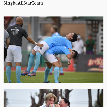
SinghaAllStarTeam