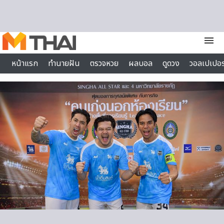
Skip to content
menu
หน้าแรก
ทำนายฝัน
ตรวจหวย
ผลบอล
ดูดวง
วอลเปเปอร
ไลฟ์สไตล์