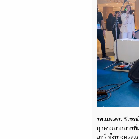
รศ.นพ.ดร. วิโรจน์
คุกคามมากมายที่ส
บุหรี่ ทั้งทางตรงแ