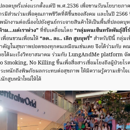
ที่ปลอดบุหรี่แห่งแรกตั้งแต่ปี พ.ศ.2536 เพื่อขานรับนโยบายภา
ารมีส่วนร่วมเพื่อคุณภาพชีวิตที่ดีขึ้นของสังคม และในปี 2566 น
มพนักงานต่อเนื่องไปยังศูนย์กระจายสินค้าให้เป็นพื้นที่ปลอดบุ
ห้าม…แต่เราห่วง”
ที่ขับเคลื่อนโดย
“กลุ่มคนเซ็นทรัลพันธุ์ฮีโร
เพื่อนชวนเพื่อนให้
“ลด.. ละ.. เลิก สูบบุหรี่”
สำหรับปีนี้ กลุ่ม
ำคัญในสุขภาพปอดของทุกคนเหมือนเช่นเคย จึงได้ร่วมกับ ค
ายใต้มะเร็งวิทยาสมาคม ร่วมกับ LungAndMe platform จั
moking, No Killing ขึ้นเพื่อสื่อสารเชื่อมโยงถึงผู้ป่วยโ
่ให้ตระหนักถึงพิษภัยผลกระทบต่อสุขภาพ ให้มีความรู้ความเข้าใจเ
นักสูบหน้าใหม่ให้ได้