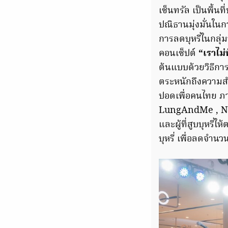
เซ็นทรัล เป็นพื้น
ปณิธานมุ่งมั่นในก
การลดบุหรี่ในกลุ่
คอนเซ็ปต์
“เราไม่
ต้นแบบด้วยวิธีการ
ตระหนักถึงความส
ปอดเพื่อคนไทย ภ
LungAndMe , No S
และผู้ที่สูบบุหรี
บุหรี่ เพื่อลดจำนวน