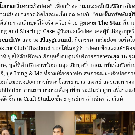
โอกาสเสี่ยงมะเร็งปอด”
เพื่อสร้างความตระหนักถึงวิธีการป้
มเสี่ยงของการเกิดโรคมะเร็งปอด พบกับ
“คนเซ็นทรัลพันธุ์ฮีโ
ี่สามารถเลิกบุหรี่ได้จริง พร้อมด้วย
ตูมตาม The Star
ที่มา
 and Sharing: Case ผู้ป่วยมะเร็งปอด เคสผู้ที่เลิกสูบบุหรี่ไ
renchW
และ วง
Playground
, กิจกรรม วอร์มปอด วอร์มใ
ng Club Thailand บอกให้โลกรู้ว่า “ปอดแข็งแรงแล้วดีอย่
าทิ บูธให้คำปรึกษาเลิกบุหรี่โดยศูนย์บริการสาธารณสุข 16 ล
 บูธให้คำปรึกษาพร้อมกดจุดเลิกบุหรี่จากสมาพันธ์เครือข่ายแ
รี่, บูธ Lung & Me ที่รวมเรื่องราวประสบการณ์มะเร็งปอด
ยู่ร่วมกับมะเร็งปอด การค้นหาโรงพยาบาล แพทย์ และแนวทางก
bition ชวนตอบคำถามสั้นๆ เพื่อประเมินว่า สูบบุหรี่นานแค่ไ
ัดขึ้น ณ Craft Studio ชั้น 5 ศูนย์การค้าเซ็นทรัลเวิลด์