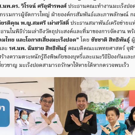
.นพ.ดร. วิโรจน์ ศรีอุฬารพงศ์
ประธานคณะทำงานมะเร็งปอดเ
กรรมการผู้จัดการใหญ่ ฝ่ายองค์กรสัมพันธ์และภาพลักษณ์ กลุ
ียรติคุณ พ.ญ.สมศรี เผ่าสวัสดิ์
ประธานสมาพันธ์เครือข่ายแห่ง
ะธานในพิธีร่วมเล่าถึงวัตถุประสงค์และที่มาของการจัดงาน พร
ังคมไทย และโอกาสเสี่ยงมะเร็งปอด”
โดย
ชัชชาติ สิทธิพันธุ์
ผ
 และ
รศ.นพ. ฉันชาย สิทธิพันธุ์
คณบดีคณะแพทยศาสตร์ จุฬ
อสร้างความตระหนักรู้ถึงพิษภัยของบุหรี่และแนะวิธีป้องกันแ
ชี่ยวชาญ มะเร็งปอดสามารถรักษาให้หายได้หากตรวจพบเร็ว