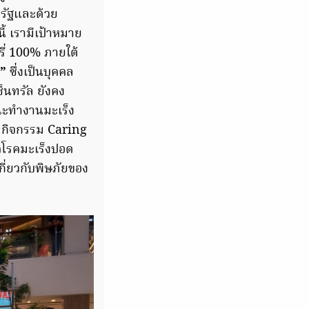
ครัฐและด้วย
ี้ เรามีเป้าหมาย
หรี่ 100% ภายใต้
่”
ซึ่งเป็นบุคคล
เซ็นทรัล ยังคง
ณะทำงานมะเร็ง
ดกิจกรรม Caring
รคโรคมะเร็งปอด
กี่ยวกับพิษภัยของ