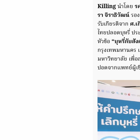
Killing
นำโดย
รศ
รา จิราธิวัฒน์
รอง
รับเกียรติจาก
ศ.เก
ไทยปลอดบุหรี่ ปร
หัวข้อ
“บุหรี่กับส
กรุงเทพมหานคร
มหาวิทยาลัย เพื่
ปอดจากแพทย์ผู้เ