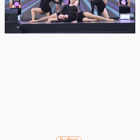
มิน พีชญา