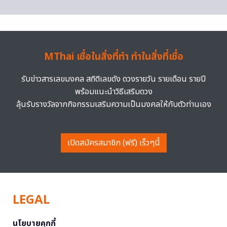
MThai เชื่อในสิ่งที่ทำ ทำในสิ่งที่เชื่อ
รับข่าวสารเลขมงคล สถิติเลขดัง ดวงรายวัน รายเดือน รายปี
พร้อมแนะนำวิธีเสริมดวง
ลุ้นรับรางวัลจากกิจกรรมเสริมความเป็นมงคลให้กับตัวท่านเอง
เปิดสมัครสมาชิก (ฟรี) เร็วๆนี้
LEGAL
นโยบายคุกกี้