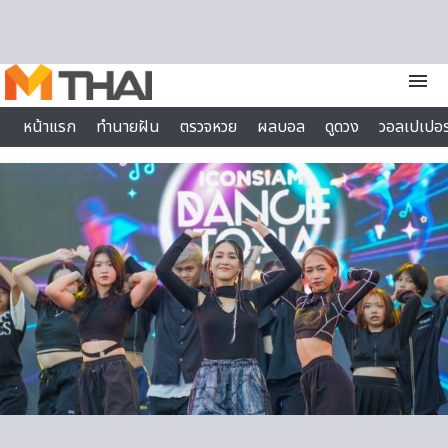
Skip to content
menu
หน้าแรก
ทำนายฝัน
ตรวจหวย
ผลบอล
ดูดวง
วอลเปเปอร
ไลฟ์สไตล์