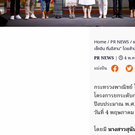
Home
/
PR NEWS
/ 
เช็คอิน ถิ่นอีสาน” โดยส
PR NEWS
|
4 พ.ค
แบ่งปัน
กระทรวงพาณิชย์ โ
โครงการยกระดับกา
ปีงบประมาณ พ.ศ.
วันที่ 4 พฤษภาคม 
โดยมี
นางสาวสุนั