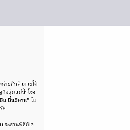
น่ายสินค้าภายใต้
ิจลุ่มแม่น้ำโขง
น ถิ่นอีสาน”
ใน
รัล
นประธานพิธีเปิด