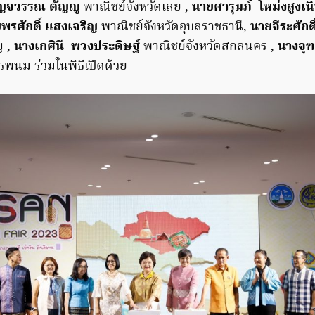
ญจวรรณ ตัญญู
พาณิชย์จังหวัดเลย ,
นายศารุมภ์ โหม่งสูงเน
พรศักดิ์ แสงเจริญ
พาณิชย์จังหวัดอุบลราชธานี,
นายจีระศักด
ญ ,
นางเกศินี พวงประดิษฐ์
พาณิชย์จังหวัดสกลนคร ,
นางจุฑ
รพนม ร่วมในพิธีเปิดด้วย