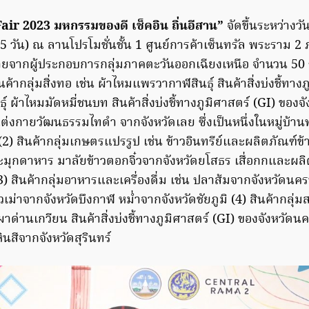
air 2023 มหกรรมของดี เช็คอิน ถิ่นอีสาน”
จัดขึ้นระหว่างวัน
วัน) ณ ลานโปรโมชั่นชั้น 1 ศูนย์การค้าเซ็นทรัล พระราม 
ยจากผู้ประกอบการกลุ่มภาคตะวันออกเฉียงเหนือ จำนวน 50 ร้
สินค้ากลุ่มสิ่งทอ เช่น ผ้าไหมแพรวากาฬสินธุ์ สินค้าสิ่งบ่งชี้ทาง
ุ์ ผ้าไหมมัดหมี่ชนบท สินค้าสิ่งบ่งชี้ทางภูมิศาสตร์ (GI) ของ
งแต่งกายวัฒนธรรมไทดำ จากจังหวัดเลย ซึ่งเป็นหนึ่งในหมู่บ้
2) สินค้ากลุ่มเกษตรแปรรูป เช่น ข้าวอินทรีย์และผลิตภัณฑ์ข
ละมุกดาหาร มาลัยข้าวตอกจิ๋วจากจังหวัดยโสธร เสื่อกกและผ
) สินค้ากลุ่มอาหารและเครื่องดื่ม เช่น ปลาส้มจากจังหวัดน
วเม่าจากจังหวัดบึงกาฬ หม่ำจากจังหวัดชัยภูมิ (4) สินค้ากลุ่
นเผาด่านเกวียน สินค้าสิ่งบ่งชี้ทางภูมิศาสตร์ (GI) ของจังหวัด
ินสีจากจังหวัดสุรินทร์