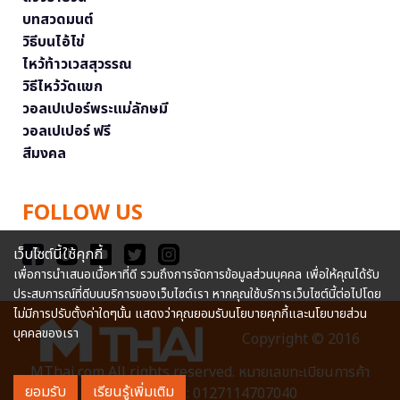
บทสวดมนต์
วิธีบนไอ้ไข่
ไหว้ท้าวเวสสุวรรณ
วิธีไหว้วัดแขก
วอลเปเปอร์พระแม่ลักษมี
วอลเปเปอร์ ฟรี
สีมงคล
FOLLOW US
เว็บไซต์นี้ใช้คุกกี้
เพื่อการนำเสนอเนื้อหาที่ดี รวมถึงการจัดการข้อมูลส่วนบุคคล เพื่อให้คุณได้รับ
ประสบการณ์ที่ดีบนบริการของเว็บไซต์เรา หากคุณใช้บริการเว็บไซต์นี้ต่อไปโดย
ไม่มีการปรับตั้งค่าใดๆนั้น แสดงว่าคุณยอมรับนโยบายคุกกี้และนโยบายส่วน
บุคคลของเรา
Copyright © 2016
MThai.com All rights reserved. หมายเลขทะเบียนการค้า
ยอมรับ
เรียนรู้เพิ่มเติม
อิเล็กทรอนิกส์ : 0127114707040