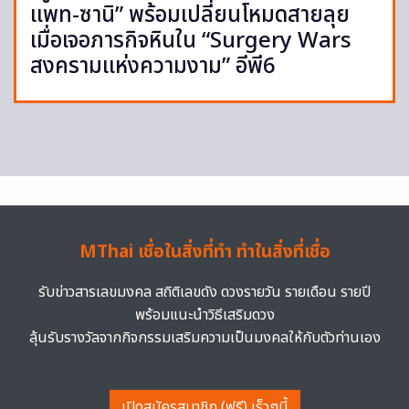
แพท-ซานิ” พร้อมเปลี่ยนโหมดสายลุย
เมื่อเจอภารกิจหินใน “Surgery Wars
สงครามแห่งความงาม” อีพี6
MThai เชื่อในสิ่งที่ทำ ทำในสิ่งที่เชื่อ
รับข่าวสารเลขมงคล สถิติเลขดัง ดวงรายวัน รายเดือน รายปี
พร้อมแนะนำวิธีเสริมดวง
ลุ้นรับรางวัลจากกิจกรรมเสริมความเป็นมงคลให้กับตัวท่านเอง
เปิดสมัครสมาชิก (ฟรี) เร็วๆนี้