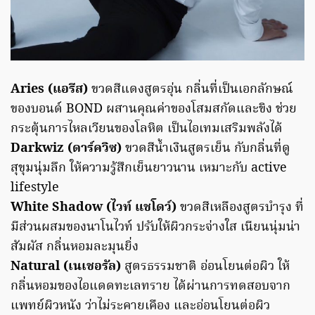
Aries (แอรีส)
ขวดสีแดงสูตรอุ่น กลิ่นที่เป็นเอกลักษณ์
ของบอนด์ BOND ผสานคุณค่าของโสมสกัดและขิง ช่วย
กระตุ้นการไหลเวียนของโลหิต เป็นไอเทมเสริมพลังได้
Darkwiz (ดาร์ควิซ)
ขวดสีน้ำเงินสูตรเย็น กับกลิ่นที่ดู
สุขุมนุ่มลึก ให้ความรู้สึกเย็นยาวนาน เหมาะกับ active
lifestyle
White Shadow (ไวท์ แชโดว์)
ขวดสีเหลืองสูตรบำรุง ที่
มีส่วนผสมของนาโนไวท์ ปรับให้ผิวกระจ่างใส เนียนนุ่มน่า
สัมผัส กลิ่นหอมละมุนยิ่ง
Natural (เนเชอรัล)
สูตรธรรมชาติ อ่อนโยนต่อผิว ให้
กลิ่นหอมของไอแดดทะเลทราย ได้ผ่านการทดสอบจาก
แพทย์ผิวหนัง ว่าไม่ระคายเคือง และอ่อนโยนต่อผิว