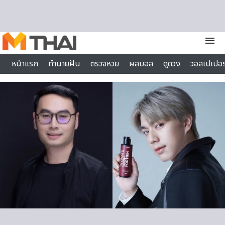
Skip to content
menu
หน้าแรก
ทำนายฝัน
ตรวจหวย
ผลบอล
ดูดวง
วอลเปเปอร
ไลฟ์สไตล์