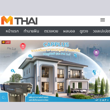
Skip to content
menu
หน้าแรก
ทำนายฝัน
ตรวจหวย
ผลบอล
ดูดวง
วอลเปเปอร
ไลฟ์สไตล์