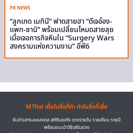
PR NEWS
“ลูกเกด เมทินี” ฟาดสายฮา “ดีเจอ๋อง-
แพท-ซานิ” พร้อมเปลี่ยนโหมดสายลุย
เมื่อเจอภารกิจหินใน “Surgery Wars
สงครามแห่งความงาม” อีพี6
MThai เชื่อในสิ่งที่ทำ ทำในสิ่งที่เชื่อ
รับข่าวสารเลขมงคล สถิติเลขดัง ดวงรายวัน รายเดือน รายปี
พร้อมแนะนำวิธีเสริมดวง