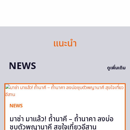
แนะนำ
NEWS
ดูเพิ่มเติม
NEWS
มาช่า มาแล้ว! ถ้ำนาคี – ถ้ำนาคา ลงบ่อ
ชุบตัวพญานาคี สุขใจเที่ยวอีสาน