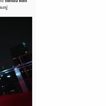
ละ
กิติก้อง ติลก
อยู่