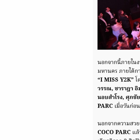
นอกจากนี้ภายในงา
มหานคร ภายใต้กา
“I MISS Y2K”
โ
วรรณ, ชาราฎา อิม
นอบสำโรง, ศุภชัย
PARC
เมื่อวันก่อน
นอกจากความสวยงา
COCO PARC
แล้