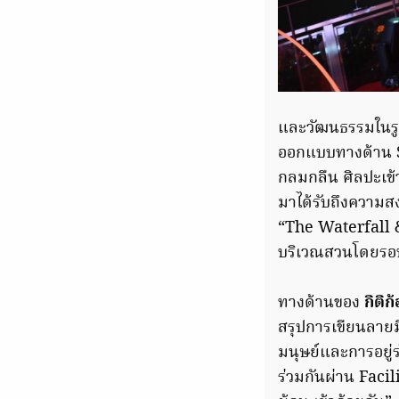
และวัฒนธรรมในรู
ออกแบบทางด้าน Sc
กลมกลืน ศิลปะเข้าใ
มาได้รับถึงความ
“The Waterfall & 
บริเวณสวนโดยรอ
ทางด้านของ
กิติก
สรุปการเขียนลายมื
มนุษย์และการอยู่
ร่วมกันผ่าน Faci