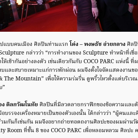
ปแบบคนเมือง ศิลปินท่านแรก
โด่ง – พงษธัช อ่วยกลาง
ศิลป
ulpture กล่าวว่า “การทำงานของ Sculpture ทำหน้าที่เชื่อ
ห้เข้ากันอย่างลงตัว เช่นเดียวกันกับ COCO PARC แห่งนี้ ที่ผมอ
สงบและสบายเหมาะแก่การพักผ่อน ผมจึงตั้งใจจัดแสดงงานข
The Mountain” เพื่อให้ความร่มรื่น ดูพริ้วไหวตั้งแต่บริเวณล
บ”
้อง ติลกวัฒโนทัย
ศิลปินที่มีลวดลายกราฟิกของข้อความและต
อบรรจงเครื่องหมายเป็นของตัวเองนั้น ได้กล่าวว่า “ผู้คนและศ
ร่วมกันก็เช่นกัน ผมจึงอยากถ่ายทอดถงานศิลปะของผมผ่านวั
lity Room ที่ชั้น 8 ของ COCO PARC เพื่อหลอมหลวม ศิลปะ ค