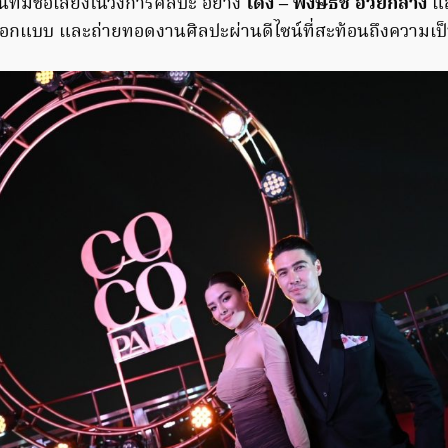
นที่มีชื่อเสียงในวงการศิลปะ อย่าง
โด่ง – พงษธัช อ่วยกลาง
แ
อกแบบ และถ่ายทอดงานศิลปะผ่านดีไซน์ที่สะท้อนถึงความเป็น