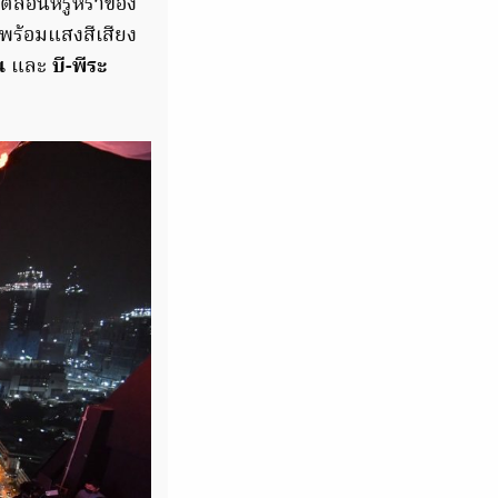
ตล์อันหรูหราของ
งพร้อมแสงสีเสียง
ีน
และ
บี-พีระ