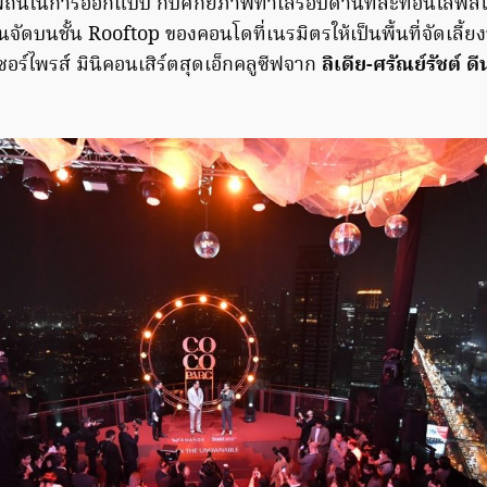
พิถันในการออกแบบ กับศักยภาพทำเลรอบด้านที่สะท้อนไลฟ์สไ
ัดบนชั้น Rooftop ของคอนโดที่เนรมิตรให้เป็นพื้นที่จัดเลี้ย
ร์ไพรส์ มินิคอนเสิร์ตสุดเอ็กคลูซีฟจาก
ลิเดีย-ศรัณย์รัชต์ ด