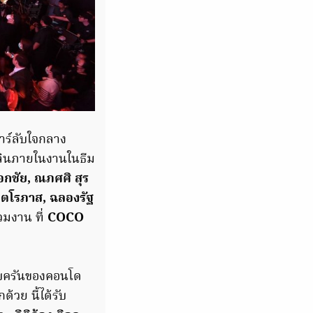
าร์ลับใจกลาง
ลินภายในงานในธีม
อกชัย, ณภศศิ สุร
ิตตโรภาส, ฉลองรัฐ
วมงาน ที่
COCO
รบครันของคอนโด
วย นี้ได้รับ