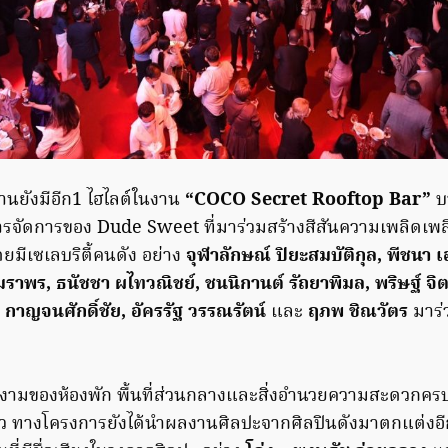
นยังมีอีก1 ไฮไลต์ในงาน
“COCO Secret Rooftop Bar”
บ
รจัดการของ Dude Sweet ที่มาร่วมสร้างสีสันความเพลิดเพ
ดยมีเซเลบริตี้คนดัง อย่าง
จุฬาลักษณ์ ปิยะสมบัติกุล, พีชนา เ
ราพร, ธนัชชา ผไทวณิชย์, ชนนิกานต์ รัถยาพิมล, พริษฐ์ จ
 กาญจนศักดิ์ชัย, อัครรัฐ วรรณรัตน์
และ
ฤภพ ชิณวัตร
มาร่
มของห้องพัก พื้นที่ส่วนกลางและสิ่งอำนวยความสะดวกค
ว ทางโครงการยังได้นำผลงานศิลปะจากศิลปินดังมาตกแต่งอีกด้