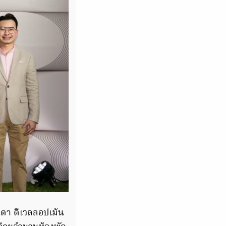
า ดีเวลลอปเม้น