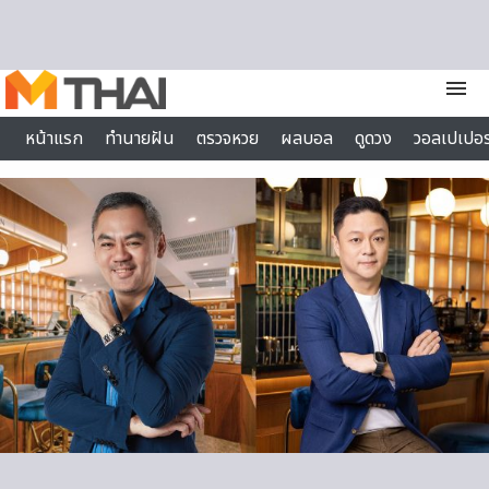
Skip to content
menu
หน้าแรก
ทำนายฝัน
ตรวจหวย
ผลบอล
ดูดวง
วอลเปเปอร
ไลฟ์สไตล์