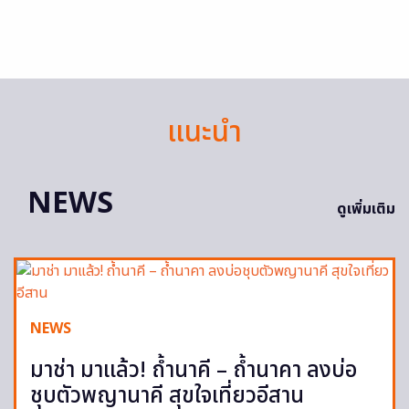
แนะนำ
NEWS
ดูเพิ่มเติม
NEWS
มาช่า มาแล้ว! ถ้ำนาคี – ถ้ำนาคา ลงบ่อ
ชุบตัวพญานาคี สุขใจเที่ยวอีสาน