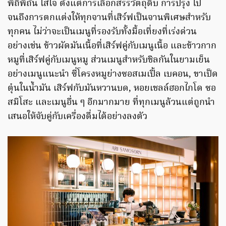
พิถีพิถัน ใส่ใจ ตั้งแต่การเลือกสรรวัตถุดิบ การปรุง ไป
จนถึงการตกแต่งให้ทุกจานที่เสิร์ฟเป็นจานพิเศษสำหรับ
ทุกคน ไม่ว่าจะเป็นเมนูที่รองรับทั้งมื้อเที่ยงที่เร่งด่วน
อย่างเช่น ข้าวผัดมันเนื้อที่เสิร์ฟคู่กับเมนูเนื้อ และข้าวกาก
หมูที่เสิร์ฟคู่กับเมนูหมู ส่วนเมนูสำหรับชิลกันในยามเย็น
อย่างเมนูแนะนำ ซี่โครงหมูย่างซอสเมเปิ้ล เบคอน, ขาเป็ด
ตุ๋นในน้ำมัน เสิร์ฟกับมันหวานบด, หอยเชลล์ฮอกไกโด ซอ
สมิโสะ และเมนูอื่น ๆ อีกมากมาย ที่ทุกเมนูล้วนแต่ถูกนำ
เสนอให้จับคู่กับเครื่องดื่มได้อย่างลงตัว