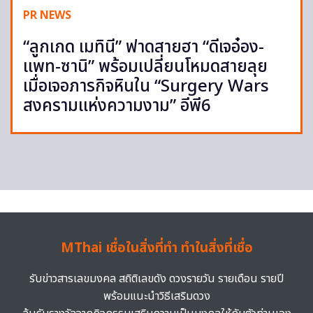
PR NEWS
“ลูกเกด เมทินี” ฟาดสายฮา “ดีเจอ๋อง-
แพท-ซานิ” พร้อมเปลี่ยนโหมดสายลุย
เมื่อเจอภารกิจหินใน “Surgery Wars
สงครามแห่งความงาม” อีพี6
MThai เชื่อในสิ่งที่ทำ ทำในสิ่งที่เชื่อ
รับข่าวสารเลขมงคล สถิติเลขดัง ดวงรายวัน รายเดือน รายปี
พร้อมแนะนำวิธีเสริมดวง