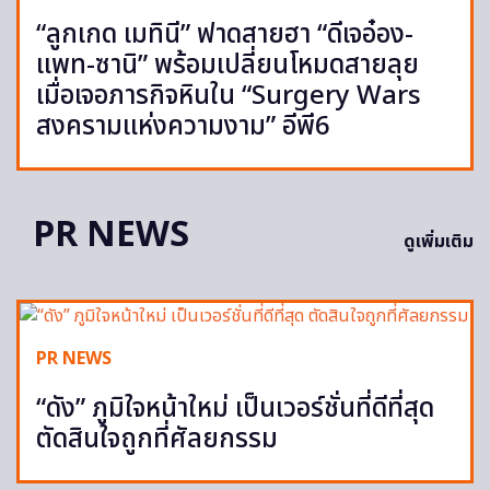
“ลูกเกด เมทินี” ฟาดสายฮา “ดีเจอ๋อง-
แพท-ซานิ” พร้อมเปลี่ยนโหมดสายลุย
เมื่อเจอภารกิจหินใน “Surgery Wars
สงครามแห่งความงาม” อีพี6
PR NEWS
ดูเพิ่มเติม
PR NEWS
“ดัง” ภูมิใจหน้าใหม่ เป็นเวอร์ชั่นที่ดีที่สุด
ตัดสินใจถูกที่ศัลยกรรม