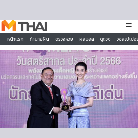
Skip to content
menu
หน้าแรก
ทำนายฝัน
ตรวจหวย
ผลบอล
ดูดวง
วอลเปเปอร
ไลฟ์สไตล์