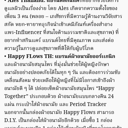
•
Ales Thailand: แบรนด์สกินแค
ร์ที่อยากช่วยให้การ
ดูแลผิวเป็นเรื่องง่าย โดย Ales เกิดจากความตั้งใจของ
เพื่อน 3 คน (พลอย – เภสัชกรที่มีความรู้ด้านงานวิจัยสาร
สกัด หยก-ทายาทธุรกิจนำเข้าเคมีภัณฑ์เครื่องสำอาง
แพร-Influencer ที่สนใจด้านธรรมชาติและสุขภาพ) ที่
อยากทำสกินแคร์ แบรนด์ไทยที่มีคุณภาพ และส่งต่อ
ความรู้ในการดูแลสุขภาพที่ดีให้กับผู้บริโภค
•
Happy FLows TH: แบรนด์ผ้าอนามัยออร์เเกนิก
และผ้าอนามัยสมุนไพร ที่มุ่งมั่นช่วยให้ผู้หญิงรักษา
อนามัยอย่างปลอดภัยได้ในทุก ๆ วัน และต้องการร่วมขับ
เคลื่อนสังคม ช่วยเหลือให้ผู้หญิงที่ไม่มีโอกาสเข้าถึงผ้า
อนามัยดี ๆ ได้ ปล่อยเซ็ตผ้าอนามัยสมุนไพร “Happy
Together” ประกอบด้วย ผ้าอนามัยแบบกลางคืน 24
แผ่น กระเป๋าใส่ผ้าอนามัย และ Period Tracker
นอกจากนั้นกล่องผ้าอนามัย Happy Flows สามารถ
D.I.Y. เป็นกล่องใส่ผ้าอนามัยอีกด้วย เมื่อซื้อ 1 กล่อง