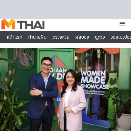
Skip to content
menu
หน้าแรก
ทำนายฝัน
ตรวจหวย
ผลบอล
ดูดวง
วอลเปเปอร
ไลฟ์สไตล์