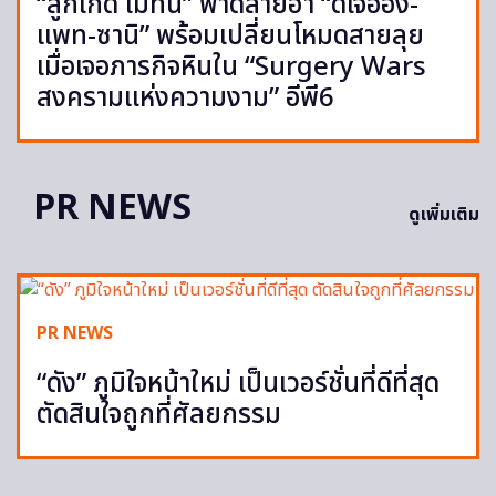
“ลูกเกด เมทินี” ฟาดสายฮา “ดีเจอ๋อง-
แพท-ซานิ” พร้อมเปลี่ยนโหมดสายลุย
เมื่อเจอภารกิจหินใน “Surgery Wars
สงครามแห่งความงาม” อีพี6
PR NEWS
ดูเพิ่มเติม
PR NEWS
“ดัง” ภูมิใจหน้าใหม่ เป็นเวอร์ชั่นที่ดีที่สุด
ตัดสินใจถูกที่ศัลยกรรม