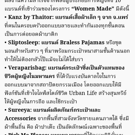
ผลงานความสำเร็จจากพลังผู้ประกอบการหญิงทั้ง 10
แบรนด์ที่เข้าร่วมของโครงการ
“Women Made”
มีดังนี้
•
Kanz by Thaitor: แบรนด์เสื้อผ้าเล็ก ๆ จาก จ.แพร่
ที่คนในครอบครัวออกแบบลายและทำกันเองทุกขั้นตอน
เป็นการต่อยอดผ้าบาติก
•
Sliptosleep: แบรนด์ Braless Pajamas
หรือชุด
นอนสำหรับสาว ๆ ที่มาพร้อมกระเป๋าหนาสามชั้นด้านนอก
ทำให้ไม่ต้องกลัวโป๊แม้จะไม่ได้ใส่บรา
•
Veraparisbag: แบรนด์กระเป๋าซึ่งเป็นตัวแทนของ
ชีวิตผู้หญิงในมหานคร
ที่ได้รับแรงบันดาลใจในการ
ออกแบบมาจากสถาปัตยกรรมเมือง โดยออกแบบให้มี
ฟังก์ชันที่เข้าใจไลฟ์สไตล์ชีวิต Urban Life สร้างสุนทรีย์
ให้ผู้หญิงในการถือ และใช้กระเป๋า
•
Sureeya: แบรนด์ผลิตภัณฑ์กระเป๋าและ
Accessories
จากพื้นที่สามจังหวัดชายแดนภาคใต้ ซึ่งมี
ผ้าพื้นถิ่น คือ ผ้าปาเต๊ะ เป็นอัตลักษณ์เฉพาะของพื้นที่