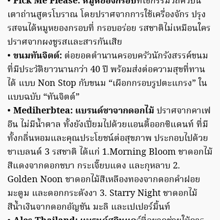
•
Pick Me Please: หมูหยองกรอบ
ที่ใช้กรรมวิถีคั่วบน
เตาถ่านสูตรโบราณ โดยปราศจากการใช้เครื่องจักร ปรุง
รสจนได้หมูหยองกรอบที่ กรอบอร่อย รสชาติไม่เหมือนใคร
ปราศจากผงชูรสและสารกันเสีย
•
ขนมทันจิตต์:
ต่อยอดตำนานครอบครัวนักรังสรรค์ขนม
ที่มีประวัติยาวนานกว่า 40 ปี พร้อมส่งต่อความสุขที่ทาน
ได้ แบบ Non Stop กับขนม “เผือกกรอบรูปตะแกรง” ใน
แบบฉบับ “ทันจิตต์”
•
Mediherbtea: แบรนด์ชาจากดอกไม้
ปราศจากคาเฟ
อีน ไม่มีน้ำตาล ทั้งยังเปี่ยมไปด้วยแอนตี้ออกซิแดนท์ ที่มี
ทั้งกลิ่นหอมและคุณประโยชน์ต่อสุขภาพ ประกอบไปด้วย
ชาเบลนด์ 3 รสชาติ ได้แก่ 1.Morning Bloom ชาดอกไม้
สีแดงจากดอกชบา กระเจี๊ยบแดง และกุหลาบ 2.
Golden Noon ชาดอกไม้สีเหลืองทองจากดอกคำฝอย
มะตูม และดอกกระดังงา 3. Starry Night ชาดอกไม้
สีน้ำเงินจากดอกอัญชัน มะลิ และเปเปอร์มิ้นท์