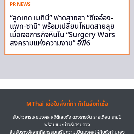
PR NEWS
“ลูกเกด เมทินี” ฟาดสายฮา “ดีเจอ๋อง-
แพท-ซานิ” พร้อมเปลี่ยนโหมดสายลุย
เมื่อเจอภารกิจหินใน “Surgery Wars
สงครามแห่งความงาม” อีพี6
MThai เชื่อในสิ่งที่ทำ ทำในสิ่งที่เชื่อ
รับข่าวสารเลขมงคล สถิติเลขดัง ดวงรายวัน รายเดือน รายปี
พร้อมแนะนำวิธีเสริมดวง
ลุ้นรับรางวัลจากกิจกรรมเสริมความเป็นมงคลให้กับตัวท่านเอง