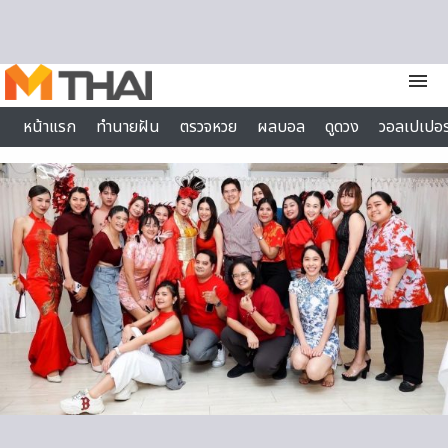
Skip to content
menu
หน้าแรก
ทำนายฝัน
ตรวจหวย
ผลบอล
ดูดวง
วอลเปเปอร
ไลฟ์สไตล์