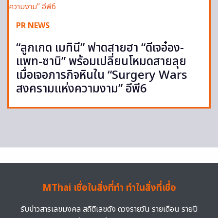
PR NEWS
“ลูกเกด เมทินี” ฟาดสายฮา “ดีเจอ๋อง-
แพท-ซานิ” พร้อมเปลี่ยนโหมดสายลุย
เมื่อเจอภารกิจหินใน “Surgery Wars
สงครามแห่งความงาม” อีพี6
MThai เชื่อในสิ่งที่ทำ ทำในสิ่งที่เชื่อ
รับข่าวสารเลขมงคล สถิติเลขดัง ดวงรายวัน รายเดือน รายปี