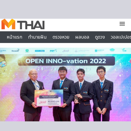
Skip to content
menu
หน้าแรก
ทำนายฝัน
ตรวจหวย
ผลบอล
ดูดวง
วอลเปเปอร
ไลฟ์สไตล์