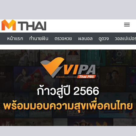
Skip to content
menu
หน้าแรก
ทำนายฝัน
ตรวจหวย
ผลบอล
ดูดวง
วอลเปเปอร
ไลฟ์สไตล์