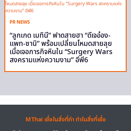
PR NEWS
“ลูกเกด เมทินี” ฟาดสายฮา “ดีเจอ๋อง-
แพท-ซานิ” พร้อมเปลี่ยนโหมดสายลุย
เมื่อเจอภารกิจหินใน “Surgery Wars
สงครามแห่งความงาม” อีพี6
MThai เชื่อในสิ่งที่ทำ ทำในสิ่งที่เชื่อ