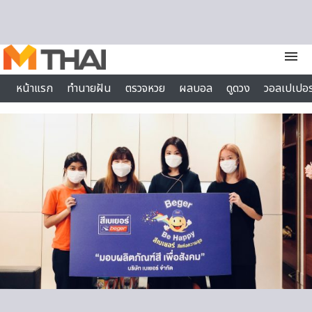
Skip to content
menu
หน้าแรก
ทำนายฝัน
ตรวจหวย
ผลบอล
ดูดวง
วอลเปเปอร
ไลฟ์สไตล์