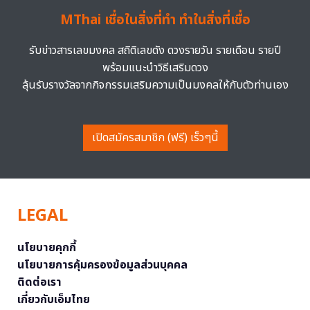
MThai เชื่อในสิ่งที่ทำ ทำในสิ่งที่เชื่อ
รับข่าวสารเลขมงคล สถิติเลขดัง ดวงรายวัน รายเดือน รายปี
พร้อมแนะนำวิธีเสริมดวง
ลุ้นรับรางวัลจากกิจกรรมเสริมความเป็นมงคลให้กับตัวท่านเอง
เปิดสมัครสมาชิก (ฟรี) เร็วๆนี้
LEGAL
นโยบายคุกกี้
นโยบายการคุ้มครองข้อมูลส่วนบุคคล
ติดต่อเรา
เกี่ยวกับเอ็มไทย