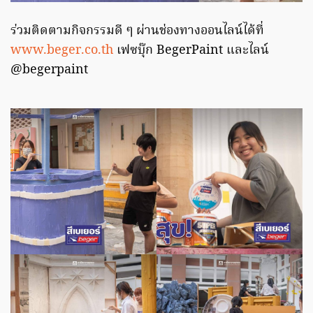
ร่วมติดตามกิจกรรมดี ๆ ผ่านช่องทางออนไลน์ได้ที่
www.beger.co.th
เฟซบุ๊ก BegerPaint และไลน์
@begerpaint