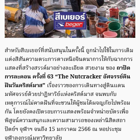
สำหรับสีเบเยอร์ที่สนับสนุนในครั้งนี้ ถูกนำไปใช้ในการเติม
แต่งสีสันความตระการตาเหนือจินตนาการให้กับฉากการ
แสดงที่สร้างสรรค์มาอย่างละเอียด สวยงาม ของ
ถาปัด
การละคอน ครั้งที่ 63
“The Nutcracker อัศจรรย์คืน
ฝันวันคริสต์มาส”
เรื่องราวของการเดินทางสู่ดินแดน
มหัศจรรย์ด้วยปาฏิหาริย์แห่งคริสต์มาส จนพบกับ
เหตุการณ์ไม่คาดฝันที่จะชวนให้ผู้ชมได้ผจญภัยไปพร้อม
กัน โดยยังคงเปิดรอบการแสดงพร้อมจำหน่ายบัตรเพื่อ
พิสูจน์ความสนุกและความสามารถของเหล่านิสิตสถา
ปัตย์ฯ จุฬาฯ จนถึง 15 มกราคม 2566 ณ หอประชุม
จุฬาลงกรณ์มหาวิทยาลัย