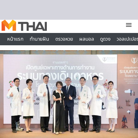
Skip to content
menu
หน้าแรก
ทำนายฝัน
ตรวจหวย
ผลบอล
ดูดวง
วอลเปเปอร
ไลฟ์สไตล์