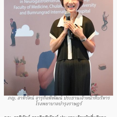
ภญ. อาทิรัตน์ จารุกิจพิพัฒน์ ประธานเจ้าหน้าที่บริหาร
โรงพยาบาลบำรุงราษฎร์