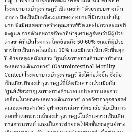
ภญ. อาทิรัตน์ จารุกิจพิพัฒน์ ประธานเจ้าหน้าที่บริหาร
โรงพยาบาลบำรุงราษฎร์ เปิดเผยว่า “ด้วยระบบทางเดิน
อาหาร ถือเป็นอีกหนึ่งระบบของร่างกายที่มีความสำคัญ
มาก ซึ่งมีผลต่อการสร้างคุณภาพชีวิตและไม่ควรละเลยที่
จะดูแล จากตัวเลขการรักษาที่บำรุงราษฎร์พบว่ามีผู้ป่วย
ต่างชาติที่เป็นโรคกรดไหลย้อนถึง 50-60% ขณะที่ผู้ป่วย
ชาวไทยเป็นกรดไหลย้อน 10% และมีแนวโน้มเพิ่มขึ้นทุก
ปี ด้วยเหตุผลดังกล่าว “ศูนย์เฉพาะทางด้านการทำงาน
ระบบทางเดินอาหาร” (Gastrointestinal Motility
Center) โรงพยาบาลบำรุงราษฎร์ จึงได้ก่อตั้งขึ้น ซึ่งถือ
เป็นเกียรติของบำรุงราษฎร์ที่ได้ผนึกความร่วมมือกับ
‘ศูนย์เชี่ยวชาญเฉพาะทางด้านระบบประสาทและการ
เคลื่อนไหวของระบบทางเดินอาหาร’ ภาควิชาอายุรศาสตร์
คณะแพทยศาสตร์ จุฬาลงกรณ์มหาวิทยาลัย นับเป็นการ
ตอกย้ำเจตนารมณ์ของบำรุงราษฎร์ในด้านความเป็นเลิศ
ทางการแพทย์ และเป็นการต่อยอดไปอีกขั้นของศูนย์ทาง