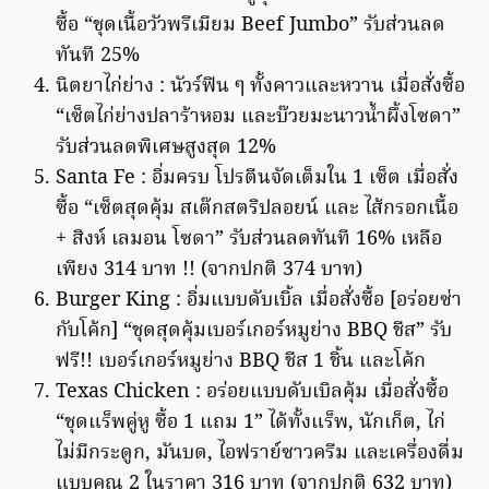
ซื้อ “ชุดเนื้อวัวพรีเมียม Beef Jumbo” รับส่วนลด
ทันที 25%
นิตยาไก่ย่าง : นัวร์ฟิน ๆ ทั้งคาวและหวาน เมื่อสั่งซื้อ
“เซ็ตไก่ย่างปลาร้าหอม และบ๊วยมะนาวน้ำผึ้งโซดา”
รับส่วนลดพิเศษสูงสุด 12%
Santa Fe : อิ่มครบ โปรตีนจัดเต็มใน 1 เซ็ต เมื่อสั่ง
ซื้อ “เซ็ตสุดคุ้ม สเต๊กสตริปลอยน์ และ ไส้กรอกเนื้อ
+ สิงห์ เลมอน โซดา” รับส่วนลดทันที 16% เหลือ
เพียง 314 บาท !! (จากปกติ 374 บาท)
Burger King : อิ่มแบบดับเบิ้ล เมื่อสั่งซื้อ [อร่อยซ่า
กับโค้ก] “ชุดสุดคุ้มเบอร์เกอร์หมูย่าง BBQ ชีส” รับ
ฟรี!! เบอร์เกอร์หมูย่าง BBQ ชีส 1 ชิ้น และโค้ก
Texas Chicken : อร่อยแบบดับเบิลคุ้ม เมื่อสั่งซื้อ
“ชุดแร็พคู่หู ซื้อ 1 แถม 1” ได้ทั้งแร็พ, นักเก็ต, ไก่
ไม่มีกระดูก, มันบด, ไอฟราย์ซาวครีม และเครื่องดื่ม
แบบคูณ 2 ในราคา 316 บาท (จากปกติ 632 บาท)