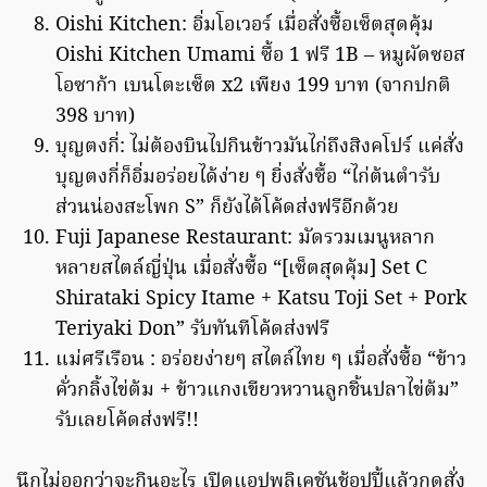
Oishi Kitchen: อิ่มโอเวอร์ เมื่อสั่งซื้อเซ็ตสุดคุ้ม
Oishi Kitchen Umami ซื้อ 1 ฟรี 1B – หมูผัดซอส
โอซาก้า เบนโตะเซ็ต x2 เพียง 199 บาท (จากปกติ
398 บาท)
บุญตงกี่: ไม่ต้องบินไปกินข้าวมันไก่ถึงสิงคโปร์ แค่สั่ง
บุญตงกี่ก็อิ่มอร่อยได้ง่าย ๆ ยิ่งสั่งซื้อ “ไก่ต้นตำรับ
ส่วนน่องสะโพก S” ก็ยังได้โค้ดส่งฟรีอีกด้วย
Fuji Japanese Restaurant: มัดรวมเมนูหลาก
หลายสไตล์ญี่ปุ่น เมื่อสั่งซื้อ “[เซ็ตสุดคุ้ม] Set C
Shirataki Spicy Itame + Katsu Toji Set + Pork
Teriyaki Don” รับทันทีโค้ดส่งฟรี
แม่ศรีเรือน : อร่อยง่ายๆ สไตล์ไทย ๆ เมื่อสั่งซื้อ “ข้าว
คั่วกลิ้งไข่ต้ม + ข้าวแกงเขียวหวานลูกชิ้นปลาไข่ต้ม”
รับเลยโค้ดส่งฟรี!!
นึกไม่ออกว่าจะกินอะไร เปิดแอปพลิเคชันช้อปปี้แล้วกดสั่ง