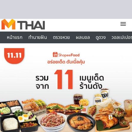
Skip to content
menu
หน้าแรก
ทำนายฝัน
ตรวจหวย
ผลบอล
ดูดวง
วอลเปเปอร
ไลฟ์สไตล์