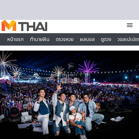
Skip to content
menu
หน้าแรก
ทำนายฝัน
ตรวจหวย
ผลบอล
ดูดวง
วอลเปเปอร
ไลฟ์สไตล์