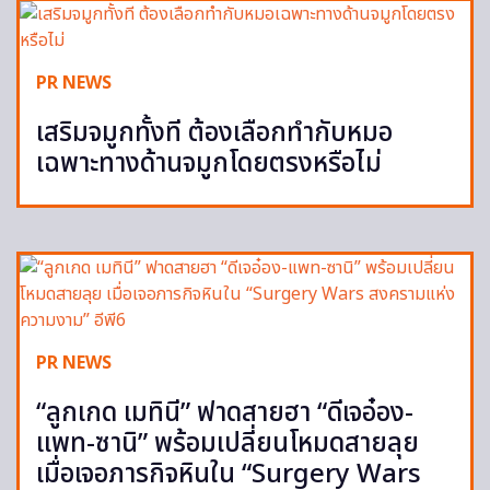
PR NEWS
เสริมจมูกทั้งที ต้องเลือกทำกับหมอ
เฉพาะทางด้านจมูกโดยตรงหรือไม่
PR NEWS
“ลูกเกด เมทินี” ฟาดสายฮา “ดีเจอ๋อง-
แพท-ซานิ” พร้อมเปลี่ยนโหมดสายลุย
เมื่อเจอภารกิจหินใน “Surgery Wars