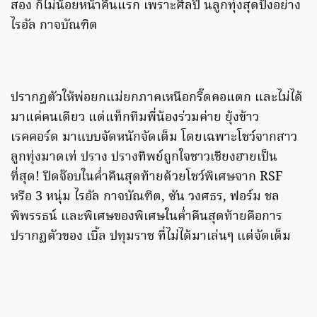
สอง ก็ไม่น้อยหน้าคืนแรก เพราะศิลปิ นลูกทุ่งสุดปังอย่าง
ไรอัล กาจบัณฑิต
ปรากฎตัวให้พ่อยกแม่ยกภาคเหนือกรี๊ดคอแตก และไม่ได้
มาแค่คนเดียว แต่แท็กทีมพี่น้องร่วมค่าย ยุ้งข้าว
เรคคอร์ด มาแบบจัดหนักจัดเต็ม โดยเฉพาะโชว์จากสาว
ลูกทุ่งมาดเท่ ปราง ปรางทิพย์ถูกใจชาวเชียงฮายเป็น
ที่สุด! ปิดจ๊อบในค่ำคืนสุดท้ายด้วยโชว์พิเศษจาก RSF
หรือ 3 หนุ่ม ไรอัล กาจบัณฑิต, ซัน วงศธร, ฟอร์ม ชล
พิพรรธน์ และพิเศษของพิเศษในค่ำคืนสุดท้ายคือการ
ปรากฏตัวของ เบิ้ล ปทุมราช ที่ไม่ได้มาเล่นๆ แต่จัดเต็ม