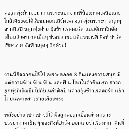
คอลูกทุ่งม้าก…มาก เพราะนอกจากพี่น้องภาคเหนือและ
ใกล้เคียงจะได้รับชมคอนเสิร์ตเพลงลูกทุ่งเพราะๆ สนุกๆ
จากศิลปิ นลูกทุ่งค่าย ยุ้งข้าวเรคคอร์ด แบบจัดหนักจัด
เต็มแล้วอากาศเย็นๆ ช่วงปลายฝนต้นหนาวที่ สิงห์ ปาร์ค
เชียงราย ยังฟิ นสุดๆ อีกด้วย!
งานนี้อิจฉาคนได้ไป เพราะตลอด 3 คืนแห่งความสนุก มี
แต่ความฟิ น ฟิ น ฟิ น และฟิ น โดยในค่ำคืนแรก สาวก
ลูกทุ่งก็เต็มอิ่มไปกับเหล่าศิลปิ นค่ายยุ้งข้าวเรคคอร์ค แล้ว
โดยเฉพาะสาวสวยเสียงทรง
พลังอย่าง เปา เปาวลีได้ฟังลูกคอลูกเอื้อนท่ามกลาง
บรรยากาศเย็น ๆ ของสิงห์ปาร์ค บอกเลยว่าเริ่ดมาก! คืนที่