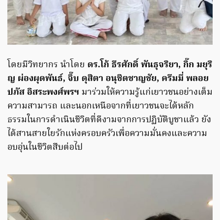
โดยมีวิทยากร นำโดย
ดร.โก้ ธีรศักดิ์ พันธุจริยา, กิ๊ก มยุริ
ญ ผ่องผุดพันธ์, จิ๊บ ดุสิตา อนุชิตชาญชัย, ครีมมี่ พลอย
ปภัส อิสระพงศ์พรฯ
มาร่วมให้ความรู้แก่เยาวชนอย่างเต็ม
ความสามารถ และนอกเหนือจากที่เยาวชนจะได้หลัก
ธรรมในการดำเนินชีวิตที่ดีงามจากการปฏิบัติบูชาแล้ว ยัง
ได้สานสายใยรักแห่งครอบครัวเพื่อความมั่นคงและความ
อบอุ่นในชีวิตสืบต่อไป