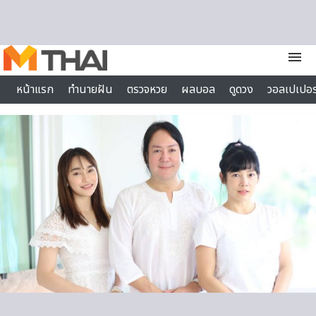
Skip to content
menu
หน้าแรก
ทำนายฝัน
ตรวจหวย
ผลบอล
ดูดวง
วอลเปเปอร
ไลฟ์สไตล์