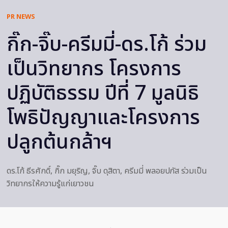
PR NEWS
กิ๊ก-จิ๊บ-ครีมมี่-ดร.โก้ ร่วม
เป็นวิทยากร โครงการ
ปฏิบัติธรรม ปีที่ 7 มูลนิธิ
โพธิปัญญาและโครงการ
ปลูกต้นกล้าฯ
ดร.โก้ ธีรศักดิ์, กิ๊ก มยุริญ, จิ๊บ ดุสิตา, ครีมมี่ พลอยปภัส ร่วมเป็น
วิทยากรให้ความรู้แก่เยาวชน