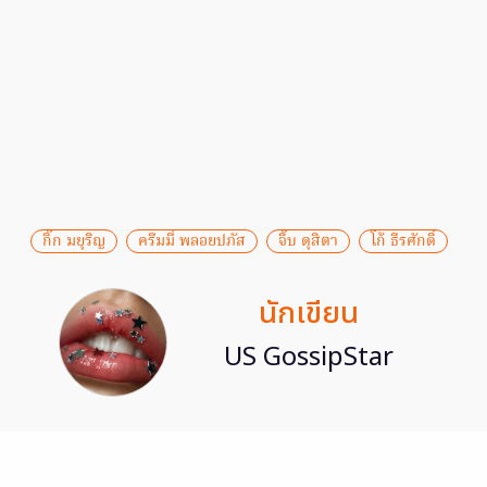
กิ๊ก มยุริญ
ครีมมี่ พลอยปภัส
จิ๊บ ดุสิตา
โก้ ธีรศักดิ์
นักเขียน
US GossipStar