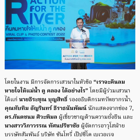
​โดยในงาน มีการจัดการเสวนาในหัวข้อ
“เราจะคืนลม
หายใจให้แม่น้ำ คู คลอง ได้อย่างไร”
โดยมีผู้ร่วมเสวนา
ได้แก่
นายธีระชุณ บุญสิทธิ์
รองอธิบดีกรมทรัพยากรน้ำ,
คุณทับทิม อัญรินทร์ ธีราธนันพัฒน์
นักแสดงจากช่อง 7,
ดร.กันตชนม ศิวะพิมล
ผู้เชี่ยวชาญด้านความยั่งยืน และ
นางสาววิภาวรรณ ทัศนปรีชาชัย
ผู้จัดการอาวุโสฝ่าย
บรรษัทสัมพันธ์ บริษัท ซันโทรี่ เป๊ปซี่โค เบเวอเรจ