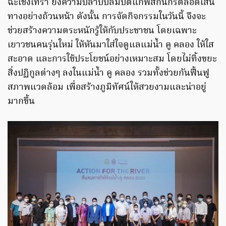
ฉะเชิงเทรา ยังความปลาบปลื้มปิติแก่พสกนิกรตลอดเส้น
ทางอย่างถ้วนหน้า ดังนั้น การจัดกิจกรรมในวันนี้ จึงจะ
ช่วยสร้างความตระหนักรู้ให้กับประชาชน โดยเฉพาะ
เยาวชนคนรุ่นใหม่ ให้หันมาใส่ใจดูแลแม่น้ำ คู คลอง ให้ใส
สะอาด และการใช้ประโยชน์อย่างเหมาะสม โดยไม่ทิ้งขยะ
สิ่งปฏิกูลต่างๆ ลงในแม่น้ำ คู คลอง รวมทั้งช่วยกันฟื้นฟู
สภาพแวดล้อม เพื่อสร้างภูมิทัศน์ให้สวยงามและน่าอยู่
มากขึ้น