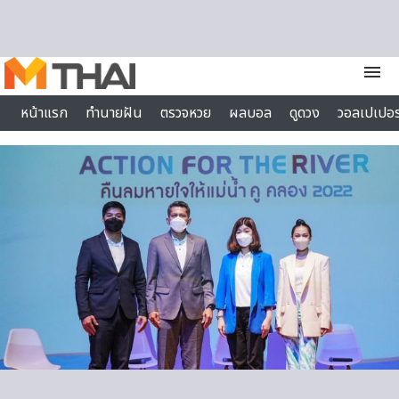
Skip to content
menu
หน้าแรก
ทำนายฝัน
ตรวจหวย
ผลบอล
ดูดวง
วอลเปเปอร
ไลฟ์สไตล์