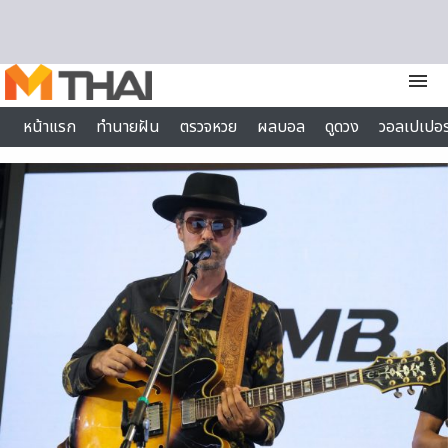
Skip to content
menu
หน้าแรก
ทำนายฝัน
ตรวจหวย
ผลบอล
ดูดวง
วอลเปเปอร
ไลฟ์สไตล์