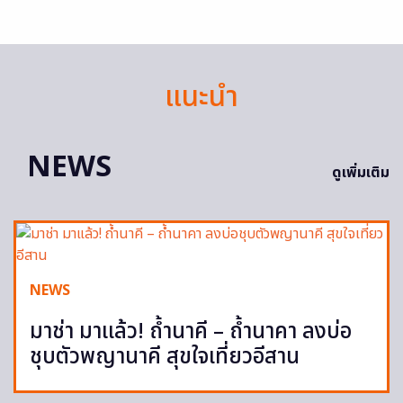
แนะนำ
NEWS
ดูเพิ่มเติม
NEWS
มาช่า มาแล้ว! ถ้ำนาคี – ถ้ำนาคา ลงบ่อ
ชุบตัวพญานาคี สุขใจเที่ยวอีสาน