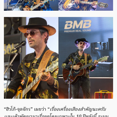
“ฮิวโก้-จุลจักร” เผยว่า “
เรื่องเครื่องเสียงสำคัญนะครับ
และเค้าพัฒนามาเรื่อยๆโดยเฉพาะใน 10 ปีหลังนี้ ระบบ