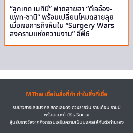
“ลูกเกด เมทินี” ฟาดสายฮา “ดีเจอ๋อง-
แพท-ซานิ” พร้อมเปลี่ยนโหมดสายลุย
เมื่อเจอภารกิจหินใน “Surgery Wars
สงครามแห่งความงาม” อีพี6
MThai เชื่อในสิ่งที่ทำ ทำในสิ่งที่เชื่อ
รับข่าวสารเลขมงคล สถิติเลขดัง ดวงรายวัน รายเดือน รายปี
พร้อมแนะนำวิธีเสริมดวง
ลุ้นรับรางวัลจากกิจกรรมเสริมความเป็นมงคลให้กับตัวท่านเอง