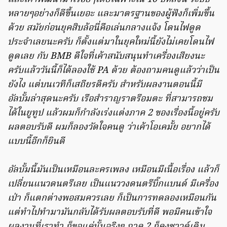
หลายๆอย่างก็ดีขึ้นเยอะ และมาตรฐานของผู้ฟังก็เพิ่มขึ้น
ด้วย สมัยก่อนยุคสิบล้อนี่คือเล่นกลางแจ้ง โดนไฟดูด
ประจำเลยนะครับ ก็ตั้งแต่มาในยุคใหม่นี้ยังไม่เคยโดนไฟ
ดูดเลย กับ BMB ดีใจที่เค้าสนับสนุนทำเครื่องเสียงนะ
ครับแล้ววันนี้ก็ได้ลองใช้ PA ด้วย ต้องถามคนดูแล้วว่าเป็น
ยังไง แต่บนเวทีก็เสถียรดีครับ สำหรับผลงานตอนนี้มี
อัลบั้มล่าสุดนะครับ เรือสำราญราตรีอมตะ ที่สามารถชม
ได้ในยูทูป แล้วผมก็กำลังเร่งแต่งภาค 2 ของเรื่องนี้อยู่ครับ
ผลตอบรับดี ผมก็ลองวัดใจคนดู ว่าเค้าโอเคมั้ย อยากได้
แบบนี้อีกก็ยินดี
อัลบั้มนี้มันเป็นเหมือนละครเพลง เหมือนมีเนื้อเรื่อง แล้วก็
เปลี่ยนแนวดนตรีเลย เป็นแนววงดนตรีบิ๊กแบนด์ มีเครื่อง
เป่า ก็แตกต่างพอสมควรเลย ก็เป็นการทดลองเหมือนกัน
แต่ทำไปทำมามันกลับได้รับผลตอบรับที่ดี พอมีคนเข้าใจ
ผลงานที่เราทำ ก็ขอแค่นั้นจริงๆ ภาค 2 ก็คงซาวด์เดิม