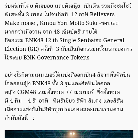
รับหน้าที่โดย ดีเจบอย และดีเจนุ้ย เป็นต้น รวมถึงชมโชว์
พิเศษทั้ง 3 เพลง ในซิงเกิลที่ 12 อาทิ Believers ,
Make noise , Kinou Yori Motto Suki -ชอบเธอ
มากกว่าเมื่อวาน จาก 48 เซ็มบัตสึ ภายใต้
กิจกรรม BNK48 12 th Single Senbatsu General
Election (GE) ครั้งที่ 3 นับเป็นกิจกรรมครั้งแรกของการ
ใช้ระบบ BNK Governance Tokens
อย่างไรก็ตามเมมเบอร์ได้แบ่งสีออกเป็น4 สีจากทั้งศิลปิน
ไอดอลหญิง BNK48 ทั้ง 3 รุ่นและศิลปินไอดอล
หญิง CGM48 รวมทั้งหมด 77 เมมเบอร์ ซึ่งทั้งหมด
มี 4 ทีม – 4 สี อาทิ ทีมสีเขียว สีฟ้า สีแดง และสีส้ม
เมื่อการแข่งขันในกีฬาทุกประเภทผลคะแนนรวมตาม
ลำดับดังนี้ :