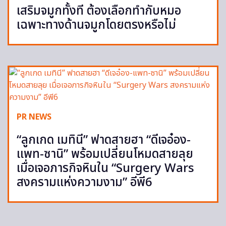
เสริมจมูกทั้งที ต้องเลือกทำกับหมอ
เฉพาะทางด้านจมูกโดยตรงหรือไม่
PR NEWS
“ลูกเกด เมทินี” ฟาดสายฮา “ดีเจอ๋อง-
แพท-ซานิ” พร้อมเปลี่ยนโหมดสายลุย
เมื่อเจอภารกิจหินใน “Surgery Wars
สงครามแห่งความงาม” อีพี6