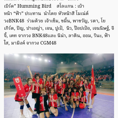
เบิร์ด” Humming Bird สโลแกน : เบ้า
หน้า “ฟ้า” ประทาน นำโดย หัวหน้าสี โมเน่ต์
วงBNK48 ร่วมด้วย เจ้าเข็ม, ขมิ้น, พาขวัญ, รตา, โย
เกิร์ต, ปัญ, ปาเอญ่า, เจน, ปูเป้, นิว, ป๊อปเป้อ, เจนนิษฐ์, จี
จี้, เคท จากวง BNK48และ นีน่า, ลาติน, ออม, รินะ, ฟ้า
ใส, มามิงค์ จากวง CGM48