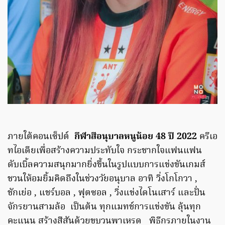
ภายใต้คอนเซ็ปต์
กีฬาสีอนุบาลหนูน้อย 48 ปี 2022
ครีเอ
ทไอเดียเพื่อสร้างความประทับใจ กระชากใจแฟนแฟน
ดับเบิ้ลความสนุกมากยิ่งขึ้นในรูปแบบการแข่งขันเกมส์
ชวนให้อมยิ้มคิดถึงในช่วงวัยอนุบาล อาทิ วิ่งโกโกวา ,
ชักเย่อ , แชร์บอล , ฟุตซอล , วิ่งแข่งไดโนเสาร์ และปั่น
จักรยานสามล้อ เป็นต้น ทุกแมทช์การแข่งขัน ลุ้นทุก
คะแนน สร้างสีสันด้วยขบวนพาเหรด พิธีกรภายในงาน