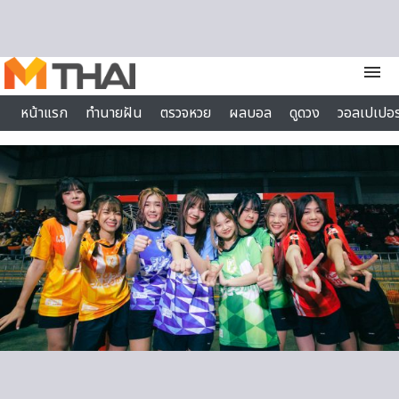
Skip to content
menu
หน้าแรก
ทำนายฝัน
ตรวจหวย
ผลบอล
ดูดวง
วอลเปเปอร
ไลฟ์สไตล์