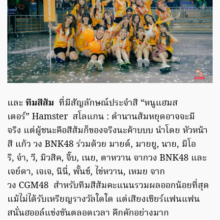
และ
ทีมสีส้ม
ที่มีสัญลักษณ์ประจำสี “หนูแฮมส
เตอร์” Hamster สโลแกน : ตำนานส้มหยุดอาจจะมี
จริง แต่ผู้ชนะคือสีส้มก็ของจริงนะค้าบบบ นำโดย หัวหน้า
สี แก้ว วง BNK48 ร่วมด้วย มายด์, มายยู, นาย, มิโอ
ริ, จ๋า, วี, มิวสิค, จิ๊บ, เนย, ตาหวาน จากวง BNK48 และ
เจย์ดา, เจเจ, นีนี่, พั้นช์, ไข่หวาน, เหมย จาก
วง CGM48 สำหรับทีมสีส้มคะแนนรวมผลออกน้อยที่สุด
แม้ไม่ได้รับเหรียญรางวัลใดใด แต่เสียงเชียร์แฟนแฟน
สนั่นฮออล์แข่งขันตลอดเวลา คึกคักอย่างมาก