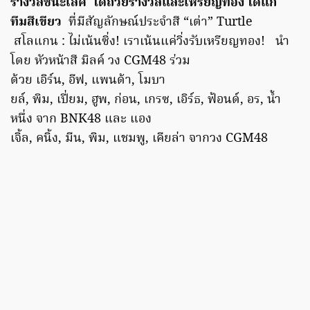
รางวัลชนะเลิศ ได้ถ้วยรางวัลและเหรียญทอง ได้แก่
ทีมสีเขียว
ที่มีสัญลักษณ์ประจำสี “เต่า” Turtle
สโลแกน : ไม่เน้นซิ่ง! เราเน้นแค่วิ่งรับเหรียญทอง! นำ
โดย หัวหน้าสี มิลค์ วง CGM48 ร่วม
ด้วย เอิร์น, อีฟ, แพนด้า, โมบา
ยล์, พิม, เปี่ยม, ฮูพ, ก่อน, เกรซ, เอิร์ธ, ฟ้อนด์, อร, น้ำ
หนึ่ง จาก BNK48 และ แอง
เจิ้ล, คนิ้ง, มีน, พิม, แชมพู, เคียล่า จากวง CGM48