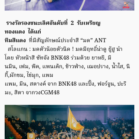
รางวัลรองชนะเลิศอันดับที่ 2 รับเหรียญ
ทองแดง ได้แก่
ทีมสีแดง
ที่มีสัญลักษณ์ประจำสี “มด” ANT
สโลแกน : มดตัวน้อยตัวนิด ! มดมีฤทธิ์น่าดู ยู้ฮู นำ
โดย หัวหน้าสี ซัทจัง BNK48 ร่วมด้วย ยาหยี, มิ
นมิน, เฟม, พีค, แพนเค้ก, ข้าวฟ่าง, เฌอปราง, น้ำใส, นิ
กี้,ผักขม, ไข่มุก, แพม
แพม, มีน, สตางค์ จาก BNK48 และปิ๊ง, ฟอร์จูน, ปะริ
มะ, สิตา จากวงCGM48