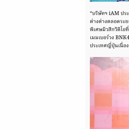
“บริษัทฯ iAM ปร
ต่างต่างตลอดระยะ
พิเศษมิวสิกวิดีโ
เมมเบอร์วง BNK48
ประเทศญี่ปุ่นเนื่