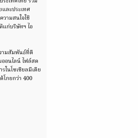
จำประเทศไทย ร่วม
ไทยและประเทศ
ิดความสนใจใช้
้แก่บริษัทฯ ไอ
มสัมพันธ์ที่ดี
คมออนไลน์ ไฟล์สด
รในโซเซียลมีเดีย
ด้โกยกว่า 400