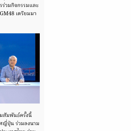
ารร่วมกิจกรรมและ
 CGM48 เตรียมมา
ัมพันธ์ครั้งนี้
ทศญี่ปุ่น ร่วมลงนาม