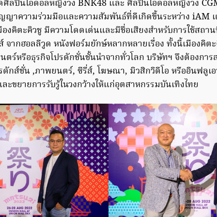
กัดศิลปินไอดอลหญิงวง BNK48 และ ศิลปินไอดอลหญิงวง CGM
ัญญาความร่วมมือและความสัมพันธ์ที่ดีเกิดขึ้นระหว่าง iAM แ
งเมืองคิตะคิวชู มีความโดดเด่นและมีชื่อเสียงสำหรับการใช้สถาน
ส์ จากฮอลลีวูด หนังฟอร์มยักษ์หลากหลายเรื่อง ทั้งนี้เมืองคิตะคิ
นตร์หรือธุรกิจโปรดักชั่นชั้นนำจากทั่วโลก บริษัทฯ จึงต้องก
รดักส์ชั่น ,ภาพยนตร์, ซีรี่ส์, โฆษณา, มิวสิกวิดีโอ หรืออินฟลูเ
ละขยายการรับรู้ในวงกว้างให้แก่อุตสาหกรรมบันเทิงไทย