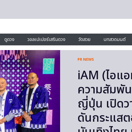
ดูดวง
วอลเปเปอร์เสริมดวง
วัดสวย
บทสวดมนต์
PR NEWS
iAM (ไอแอ
ความสัมพันธ
ญี่ปุ่น เปิด
ดันกระแสตอ