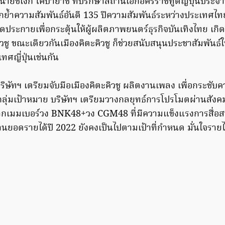
นายชิเงกิ โคบายาชิ ที่ปรึกษาสถานเอกอัครราชทูตญี่ปุ่นประ
กย้ำความสัมพันธ์อันดี 135 ปีความสัมพันธ์ระหว่างประเทศ
รจุดประกายเพื่อกระตุ้นให้ผู้ผลิตภาพยนตร์ธุรกิจบันเทิงไทย เก
ิวชู ขณะเดียวกันเมืองคิตะคิวชู ก็ช่วยสนับสนุนประชาสัมพันธ์ให
เทศญี่ปุ่นเช่นกัน
ษัทฯ เตรียมจับมือเมืองคิตะคิวชู ผลิตงานเพลง เพื่อกระชับควา
นกลุ่มเป้าหมาย บริษัทฯ เตรียมวางกลยุทธ์การโปรโมตผ่านสัง
กเมมเบอร์วง BNK48+วง CGM48 ที่มีความแข็งแรงการสื่อสา
านยอดรายได้ปี 2022 ยังคงเป็นไปตามเป้าที่กำหนด มั่นใจรายไ