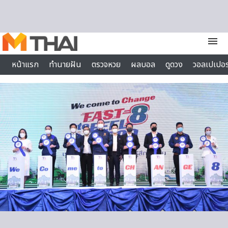
Skip to content
menu
หน้าแรก
ทำนายฝัน
ตรวจหวย
ผลบอล
ดูดวง
วอลเปเปอร
ไลฟ์สไตล์