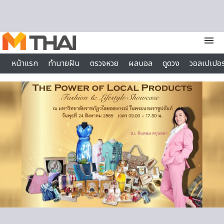
Skip to content
menu
หน้าแรก
ทำนายฝัน
ตรวจหวย
ผลบอล
ดูดวง
วอลเปเปอร
ไลฟ์สไตล์