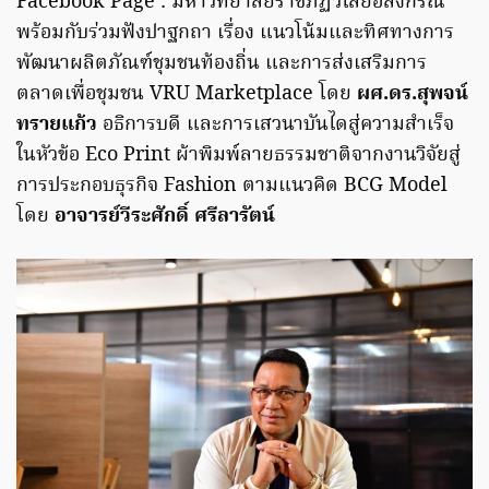
Facebook Page : มหาวิทยาลัยราชภัฏวไลยอลงกรณ์
พร้อมกับร่วมฟังปาฐกถา เรื่อง แนวโน้มและทิศทางการ
พัฒนาผลิตภัณฑ์ชุมชนท้องถิ่น และการส่งเสริมการ
ตลาดเพื่อชุมชน VRU Marketplace โดย
ผศ.ดร.สุพจน์
ทรายแก้ว
อธิการบดี และการเสวนาบันไดสู่ความสำเร็จ
ในหัวข้อ Eco Print ผ้าพิมพ์ลายธรรมชาติจากงานวิจัยสู่
การประกอบธุรกิจ Fashion ตามแนวคิด BCG Model
โดย
อาจารย์วีระศักดิ์ ศรีลารัตน์