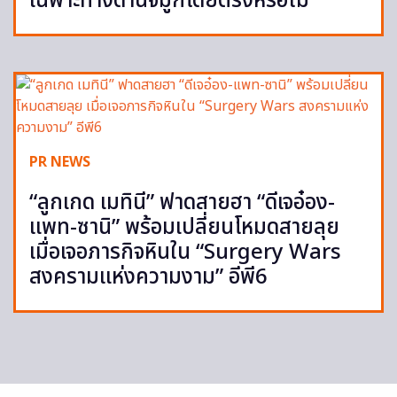
เฉพาะทางด้านจมูกโดยตรงหรือไม่
PR NEWS
“ลูกเกด เมทินี” ฟาดสายฮา “ดีเจอ๋อง-
แพท-ซานิ” พร้อมเปลี่ยนโหมดสายลุย
เมื่อเจอภารกิจหินใน “Surgery Wars
สงครามแห่งความงาม” อีพี6