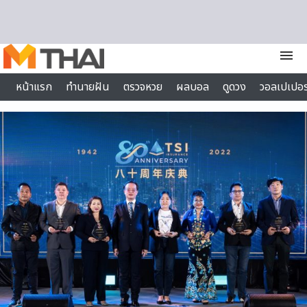
Skip to content
menu
หน้าแรก
ทำนายฝัน
ตรวจหวย
ผลบอล
ดูดวง
วอลเปเปอร
ไลฟ์สไตล์