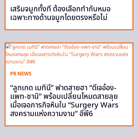
เสริมจมูกทั้งที ต้องเลือกทำกับหมอ
เฉพาะทางด้านจมูกโดยตรงหรือไม่
PR NEWS
“ลูกเกด เมทินี” ฟาดสายฮา “ดีเจอ๋อง-
แพท-ซานิ” พร้อมเปลี่ยนโหมดสายลุย
เมื่อเจอภารกิจหินใน “Surgery Wars
สงครามแห่งความงาม” อีพี6