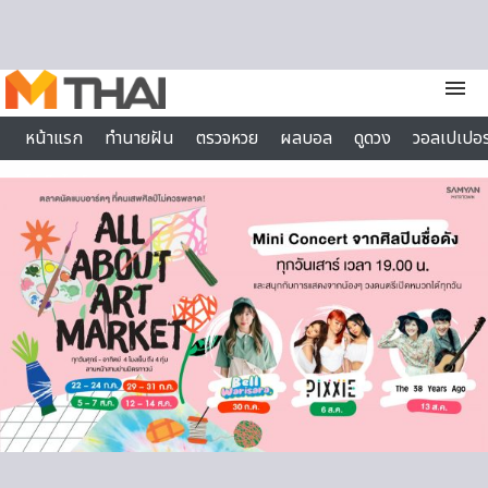
Skip to content
menu
หน้าแรก
ทำนายฝัน
ตรวจหวย
ผลบอล
ดูดวง
วอลเปเปอร
ไลฟ์สไตล์