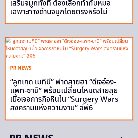
เสริมจมูกทั้งที ต้องเลือกทำกับหมอ
เฉพาะทางด้านจมูกโดยตรงหรือไม่
PR NEWS
“ลูกเกด เมทินี” ฟาดสายฮา “ดีเจอ๋อง-
แพท-ซานิ” พร้อมเปลี่ยนโหมดสายลุย
เมื่อเจอภารกิจหินใน “Surgery Wars
สงครามแห่งความงาม” อีพี6