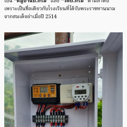
เป็น
“หมู่บ้านบี.กริม”
และ
“วัดบี.กริม”
ตามลำดับ
เพราะเป็นชื่อเดียวกับโรงเรียนที่ได้รับพระราชทานนาม
จากสมเด็จย่าเมื่อปี 2514