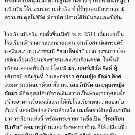
พร้อมสนับสนุนองค์ความรู้ในด้านต่าง ๆ เพื่อพัฒนาหมู่บ้า
นบี.กริม ให้ประสบความสำเร็จ ทำให้ทุกคนมีความสุข มี
ความสมดุลในชีวิต มีอาชีพ มีรายได้ที่มั่นคงและยั่งยืน
โรงเรียนบี.กริม ก่อตั้งขึ้นเมื่อปี พ.ศ. 2511 เริ่มแรกเป็น
โรงเรียนตำรวจตระเวนชายแดน จนเมื่อสมเด็จพระศรี
นครินทราบรมราชชนนี
“สมเด็จย่า”
ของปวงชนชาวไทย
เสด็จเยี่ยมเยียนประชาชนและโรงเรียนตชด. ในพื้นที่
บริเวณคลองทับจันทร์ โดยมี
มร. เฮอร์เบิร์ต ลิงค์
ผู้
บริหารบี.กริมรุ่นที่ 2 และภรรยา
คุณหญิง อัลม่า ลิงค์
ร่วมตามเสด็จมาด้วย ทั้ง
มร. เฮอร์เบิร์ต และคุณหญิง
อัลม่า
มีจิตกุศลได้บริจาคเงินถวายเป็นพระราชกุศลเพื่อ
สร้างอาคารเรียนหลังแรกให้กับโรงเรียนตชด. คลองทับ
จันทร์ และเมื่อก่อสร้างแล้วเสร็จ สมเด็จย่าได้เสด็จมาเปิด
อาคารเรียนแห่งนี้ พร้อมพระราชทานชื่อเป็น
“โรงเรียน
บี.กริม”
ต่อมาหมู่บ้านและวัดของชาวบ้าน ก็ได้เปลี่ยนชื่อ