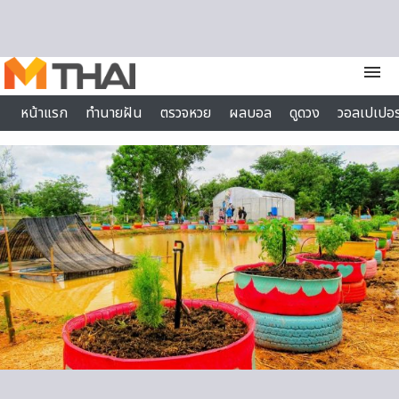
Skip to content
menu
หน้าแรก
ทำนายฝัน
ตรวจหวย
ผลบอล
ดูดวง
วอลเปเปอร
ไลฟ์สไตล์