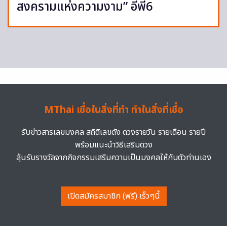
สงครามแห่งความงาม” อีพี6
MThai เชื่อในสิ่งที่ทำ ทำในสิ่งที่เชื่อ
รับข่าวสารเลขมงคล สถิติเลขดัง ดวงรายวัน รายเดือน รายปี
พร้อมแนะนำวิธีเสริมดวง
ลุ้นรับรางวัลจากกิจกรรมเสริมความเป็นมงคลให้กับตัวท่านเอง
เปิดสมัครสมาชิก (ฟรี) เร็วๆนี้