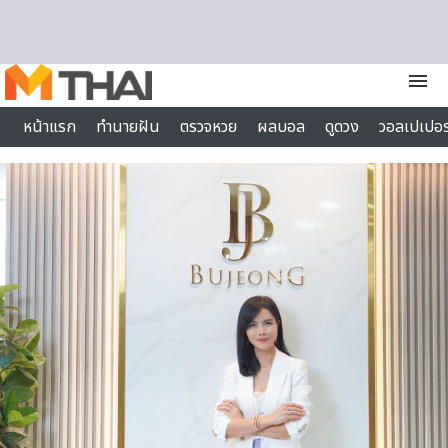
Skip to content
menu
หน้าแรก
ทำนายฝัน
ตรวจหวย
ผลบอล
ดูดวง
วอลเปเปอร
ไลฟ์สไตล์