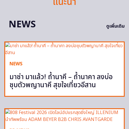
แนะนำ
NEWS
ดูเพิ่มเติม
NEWS
มาช่า มาแล้ว! ถ้ำนาคี – ถ้ำนาคา ลงบ่อ
ชุบตัวพญานาคี สุขใจเที่ยวอีสาน