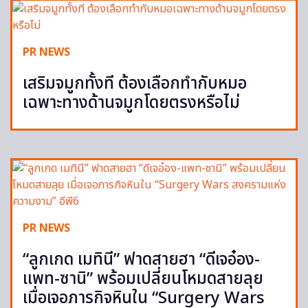
PR NEWS
เสริมจมูกทั้งที ต้องเลือกทำกับหมอ
เฉพาะทางด้านจมูกโดยตรงหรือไม่
PR NEWS
“ลูกเกด เมทินี” ฟาดสายฮา “ดีเจอ๋อง-
แพท-ซานิ” พร้อมเปลี่ยนโหมดสายลุย
เมื่อเจอภารกิจหินใน “Surgery Wars