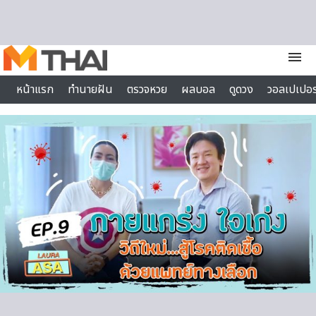
Skip to content
menu
หน้าแรก
ทำนายฝัน
ตรวจหวย
ผลบอล
ดูดวง
วอลเปเปอร
ไลฟ์สไตล์