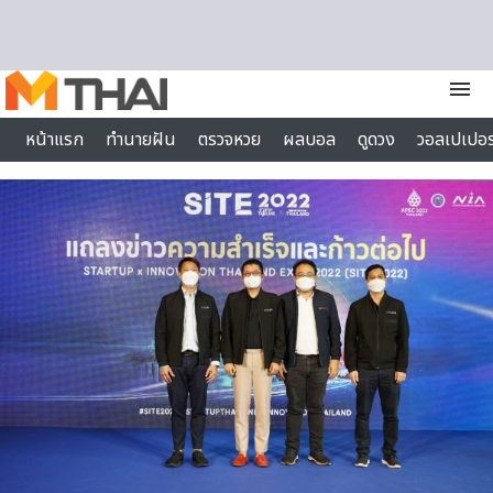
Skip to content
menu
หน้าแรก
ทำนายฝัน
ตรวจหวย
ผลบอล
ดูดวง
วอลเปเปอร
ไลฟ์สไตล์