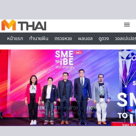
Skip to content
menu
หน้าแรก
ทำนายฝัน
ตรวจหวย
ผลบอล
ดูดวง
วอลเปเปอร
ไลฟ์สไตล์