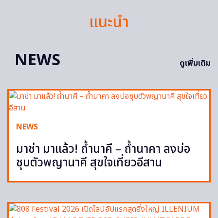
แนะนำ
NEWS
ดูเพิ่มเติม
NEWS
มาช่า มาแล้ว! ถ้ำนาคี – ถ้ำนาคา ลงบ่อ
ชุบตัวพญานาคี สุขใจเที่ยวอีสาน