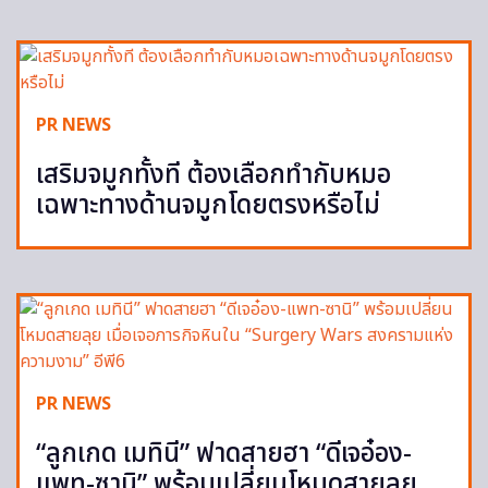
PR NEWS
เสริมจมูกทั้งที ต้องเลือกทำกับหมอ
เฉพาะทางด้านจมูกโดยตรงหรือไม่
PR NEWS
“ลูกเกด เมทินี” ฟาดสายฮา “ดีเจอ๋อง-
แพท-ซานิ” พร้อมเปลี่ยนโหมดสายลุย