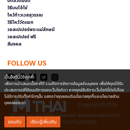
บทสวดมนต์
วิธีบนไอ้ไข่
ไหว้ท้าวเวสสุวรรณ
วิธีไหว้วัดแขก
วอลเปเปอร์พระแม่ลักษมี
วอลเปเปอร์ ฟรี
สีมงคล
FOLLOW US
เว็บไซต์นี้ใช้คุกกี้
เพื่อการนำเสนอเนื้อหาที่ดี รวมถึงการจัดการข้อมูลส่วนบุคคล เพื่อให้คุณได้รับ
ประสบการณ์ที่ดีบนบริการของเว็บไซต์เรา หากคุณใช้บริการเว็บไซต์นี้ต่อไปโดย
ไม่มีการปรับตั้งค่าใดๆนั้น แสดงว่าคุณยอมรับนโยบายคุกกี้และนโยบายส่วน
บุคคลของเรา
Copyright © 2016
MThai.com All rights reserved. หมายเลขทะเบียนการค้า
ยอมรับ
เรียนรู้เพิ่มเติม
อิเล็กทรอนิกส์ : 0127114707040