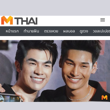
Skip to content
menu
หน้าแรก
ทำนายฝัน
ตรวจหวย
ผลบอล
ดูดวง
วอลเปเปอร
ไลฟ์สไตล์