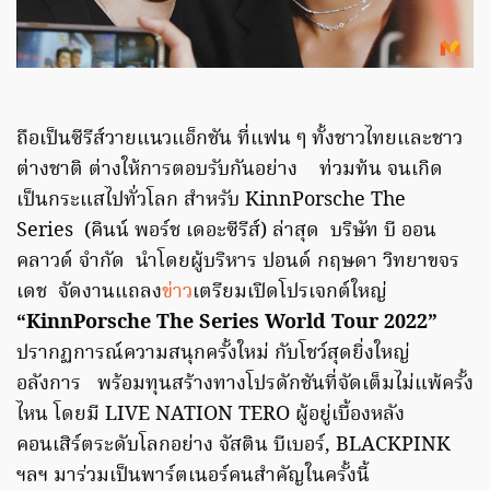
ถือเป็นซีรีส์วายแนวแอ็กชัน ที่แฟน ๆ ทั้งชาวไทยและชาว
ต่างชาติ ต่างให้การตอบรับกันอย่าง ท่วมท้น จนเกิด
เป็นกระแสไปทั่วโลก สำหรับ KinnPorsche The
Series (คินน์ พอร์ช เดอะซีรีส์) ล่าสุด บริษัท บี ออน
คลาวด์ จำกัด นำโดยผู้บริหาร ปอนด์ กฤษดา วิทยาขจร
เดช จัดงานแถลง
ข่าว
เตรียมเปิดโปรเจกต์ใหญ่
“KinnPorsche The Series World Tour 2022”
ปรากฏการณ์ความสนุกครั้งใหม่ กับโชว์สุดยิ่งใหญ่
อลังการ พร้อมทุนสร้างทางโปรดักชันที่จัดเต็มไม่แพ้ครั้ง
ไหน โดยมี LIVE NATION TERO ผู้อยู่เบื้องหลัง
คอนเสิร์ตระดับโลกอย่าง จัสติน บีเบอร์, BLACKPINK
ฯลฯ มาร่วมเป็นพาร์ตเนอร์คนสำคัญในครั้งนี้