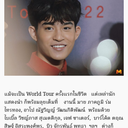
แม้จะเป็น World Tour ครั้งแรกในชีวิต แต่เหล่านัก
แสดงนำ ก็พร้อมลุยเต็มที่ งานนี้ มาย ภาคภูมิ ร่ม
ไทรทอง, อาโป ณัฐวิญญ์ วัฒนกิติพัฒน์ พร้อมด้วย
ไบเบิ้ล วิชญ์ภาส สุเมตติกุล, เจฟ ซาเตอร์, บาร์โค้ด ตฤณ
สิษฐ์ อิสระพงศ์พร, บิว จักรพันธ์ พุทธา ฯลฯ ต่างก็