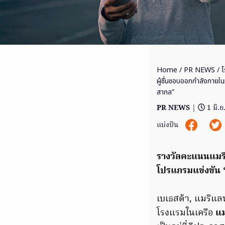
Home
/
PR NEWS
/ โ
ผู้ชื่นชอบออกกำลังกายในท
สากล”
PR NEWS
|
1 มิ.
แบ่งปัน
รางวัลคะแนนแมริอ
โปรแกรมแข่งขัน ‘
เบเธสด้า, แมริแล
โรงแรมในเครือ
แ