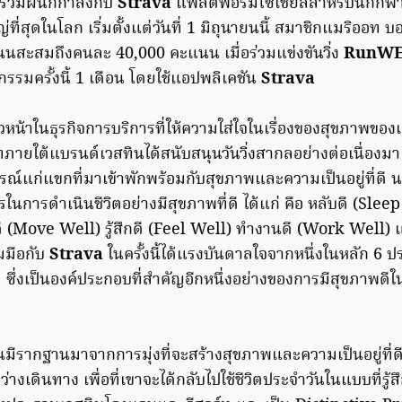
าศร่วมผนึกกำลังกับ
Strava
แพลตฟอร์มโซเชียลสำหรับนักกีฬาแ
่ที่สุดในโลก เริ่มตั้งแต่วันที่ 1 มิถุนายนนี้ สมาชิกแมริออท
นนสะสมถึงคนละ 40,000 คะแนน เมื่อร่วมแข่งขันวิ่ง
RunWE
รรมครั้งนี้ 1 เดือน โดยใช้แอปพลิเคชัน
Strava
วหน้าในธุรกิจการบริการที่ให้ความใส่ใจในเรื่องของสุขภาพของแ
ภายใต้แบรนด์เวสทินได้สนับสนุนวันวิ่งสากลอย่างต่อเนื่องมา
ณ์แก่แขกที่มาเข้าพักพร้อมกับสุขภาพและความเป็นอยู่ที่ดี 
รในการดำเนินชีวิตอย่างมีสุขภาพที่ดี ได้แก่ คือ หลับดี (Sleep
ดี (Move Well) รู้สึกดี (Feel Well) ทำงานดี (Work Well) 
มมือกับ
Strava
ในครั้งนี้ได้แรงบันดาลใจจากหนึ่งในหลัก 6
วดี ซึ่งเป็นองค์ประกอบที่สำคัญอีกหนึ่งอย่างของการมีสุขภาพ
มีรากฐานมาจากการมุ่งที่จะสร้างสุขภาพและความเป็นอยู่ที่ด
งเดินทาง เพื่อที่เขาจะได้กลับไปใช้ชีวิตประจำวันในแบบที่รู้ส