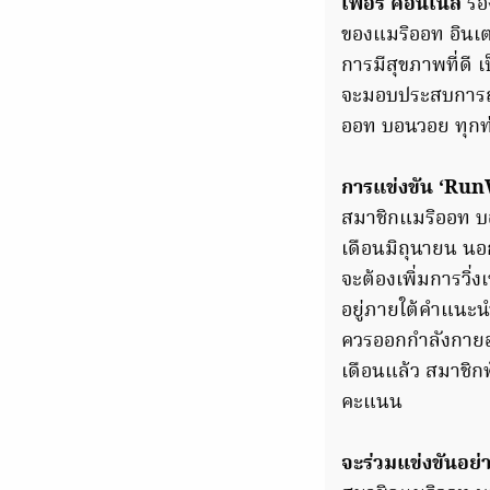
เฟอร์ คอนเนล
รอ
ของแมริออท อินเตอ
การมีสุขภาพที่ดี เ
จะมอบประสบการณ์ก
ออท บอนวอย ทุกท่
การแข่งขัน ‘Ru
สมาชิกแมริออท บอ
เดือนมิถุนายน นอ
จะต้องเพิ่มการวิ่ง
อยู่ภายใต้คำแนะน
ควรออกกำลังกายอย
เดือนแล้ว สมาชิก
คะแนน
จะร่วมแข่งขันอย่