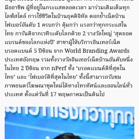
มืออาชีพ ผู้ที่อยู่ในกระแสตลอดเวลา มาร่วมเติมเต็มทุก
ไลฟ์สไตล์ การใช้ชีวิตในบ้านยุคดิจิทัล ตอกย้ำเน็ตบ้าน
ไฟเบอร์อันดับ 1 ครบกว่า คุ้มกว่า แรงกว่าทุกกระแสใน
ไทย การันตีจากเวทีระดับโลกด้วย 2 รางวัลใหญ่ ‘สุดยอด
แบรนด์ของโลกแห่งปี’ สาขาผู้ให้บริการอินเทอร์เน็ต
บรอดแบนด์ 5 ปีซ้อน จาก World Branding Awards
ประเทศอังกฤษ รวมทั้งรางวัลอินเทอร์เน็ตบ้านอันดับหนึ่ง
ในไทย 2 ปีซ้อน จาก nPerf ทั้ง ‘บรอดแบนด์ดีที่สุดใน
ไทย’ และ ‘ไฟเบอร์ดีที่สุดในไทย’ ทั้งนี้สามารถรับชม
ภาพยนตร์โฆษณาชุดใหม่ได้ทางโทรทัศน์และออนไลน์ทั่ว
ประเทศ ตั้งแต่วันที่ 17 พฤษภาคมเป็นต้นไป