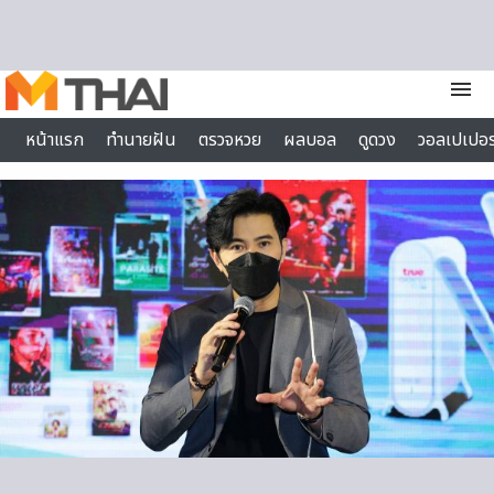
Skip to content
menu
หน้าแรก
ทำนายฝัน
ตรวจหวย
ผลบอล
ดูดวง
วอลเปเปอร
ไลฟ์สไตล์