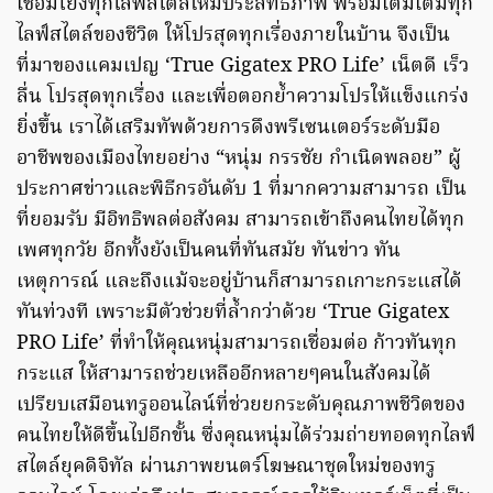
เชื่อมโยงทุกไลฟ์สไตล์ให้มีประสิทธิภาพ พร้อมเติมเต็มทุก
ไลฟ์สไตล์ของชีวิต ให้โปรสุดทุกเรื่องภายในบ้าน จึงเป็น
ที่มาของแคมเปญ ‘True Gigatex PRO Life’ เน็ตดี เร็ว
ลื่น โปรสุดทุกเรื่อง และเพื่อตอกย้ำความโปรให้แข็งแกร่ง
ยิ่งขึ้น เราได้เสริมทัพด้วยการดึงพรีเซนเตอร์ระดับมือ
อาชีพของเมืองไทยอย่าง “หนุ่ม กรรชัย กำเนิดพลอย” ผู้
ประกาศข่าวและพิธีกรอันดับ 1 ที่มากความสามารถ เป็น
ที่ยอมรับ มีอิทธิพลต่อสังคม สามารถเข้าถึงคนไทยได้ทุก
เพศทุกวัย อีกทั้งยังเป็นคนที่ทันสมัย ทันข่าว ทัน
เหตุการณ์ และถึงแม้จะอยู่บ้านก็สามารถเกาะกระแสได้
ทันท่วงที เพราะมีตัวช่วยที่ล้ำกว่าด้วย ‘True Gigatex
PRO Life’ ที่ทำให้คุณหนุ่มสามารถเชื่อมต่อ ก้าวทันทุก
กระแส ให้สามารถช่วยเหลืออีกหลายๆคนในสังคมได้
เปรียบเสมือนทรูออนไลน์ที่ช่วยยกระดับคุณภาพชีวิตของ
คนไทยให้ดีขึ้นไปอีกขั้น ซึ่งคุณหนุ่มได้ร่วมถ่ายทอดทุกไลฟ์
สไตล์ยุคดิจิทัล ผ่านภาพยนตร์โฆษณาชุดใหม่ของทรู