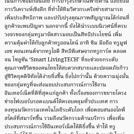
เน้นการซ่อมก่อนเสีย การบำรุงรักษาเฉพาะด้าน และยังมี
การวิเคราะห์เชิงลึก ที่ทำให้ทีมวิศวกรเครือข่ายสามารถ
เพิ่มประสิทธิภาพ และปรับปรุงคุณภาพสัญญาณได้ก่อนที่
ลูกค้าจะพบปัญหา นอกจากนี้ ยังได้นำระบบนิเวศน์ที่ครบ
วงจรของกลุ่มทรูมาจัดสรรมอบเป็นสิทธิประโยชน์ เพิ่ม
ความคุ้มค่าให้กับลูกค้าทรูออนไลน์ อาทิ ซิม มือถือ ทรูมูฟ
เอช คอนเทนต์จากทรูไอดี สิทธิพิเศษจากทรูการ์ด ตลอด
จน โซลูชัน ‘Smart LivingTECH’ ที่จะช่วยยกระดับ
คุณภาพชีวิตของคนไทยให้สะดวกสบายและปลอดภัยก้าว
สู่ชีวิตยุคดิจิทัลได้ง่ายยิ่งขึ้น ยิ่งไปกว่านั้น ด้วยความมุ่งมั่น
ของกลุ่มทรูที่จะส่งมอบประสบการณ์การใช้งาน
อินเทอร์เน็ตที่ดีที่สุดแก่ลูกค้า ทั้งเรื่องของการขยายโครง
ข่ายไฟเบอร์บรอดแบนด์ให้ครอบคลุมทั่วประเทศ การ
ลงทุนนวัตกรรมเทคโนโลยีระดับโลก เพื่อตอบสนองไลฟ์
สไตล์ที่สมาร์ทขึ้น รวมถึงนวัตกรรมด้านบริการ เพื่อเพิ่ม
ประสบการณ์การใช้อินเทอร์เน็ตให้ดียิ่งขึ้น ทำให้ ทรู