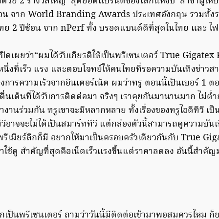
ด้วย 2 รางวัลใหญ่ ‘สุดยอดแบรนด์ของโลกแห่งปี’ สาขาผู้ให้บร
้อน จาก World Branding Awards ประเทศอังกฤษ รวมทั้งราง
ไทย 2 ปีซ้อน จาก nPerf ทั้ง บรอดแบนด์ดีที่สุดในไทย และ ไฟ
เปิดเผยว่า“ผมได้รับเกียรติให้เป็นพรีเซนเตอร์ True Gigatex
หนึ่งที่เร็ว แรง และตอบโจทย์ให้คนไทยที่รอความบันเทิงข่าวสาร
้องการความเร็วจากอินเตอร์เน็ต ผมว่าทรู ตอนนี้เป็นเบอร์ 1 ตอ
็ตื่นเต้นที่ได้รับการติดต่อมา จริงๆ เราคุยกันมานานมาก ไม่ต่ำ
งานร่วมกัน ทรูเขาจะมีหลากหลาย ทั้งเรื่องของทรูไอดีทีวี เ
แต่ทีวีอาจจะไม่ได้เป็นสมาร์ททีวี แต่กล่องตัวนี้สามารถดูความบ
พรีเมียร์ลีกก็มี อยากให้มาเป็นครอบครัวเดียวกันกับ True G
ใช้ดู สำคัญที่สุดคือเน็ตเร็วแรงขึ้นแต่ราคาลดลง อันนี้สำค
กเป็นพรีเซนเตอร์ ถามว่าวันนี้มีติดต่อเข้ามาพอสมควรไหม ก็