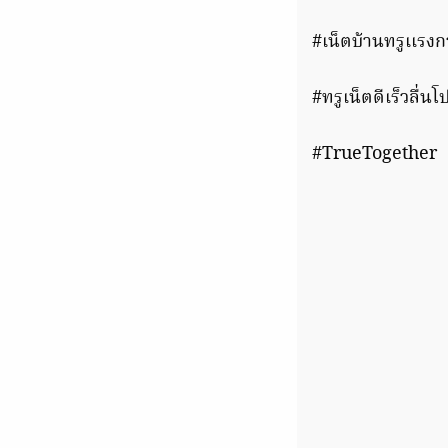
#เน็ตบ้านทรูเเรง
#ทรูเน็ตดีเร็วลื่นโ
#TrueTogether