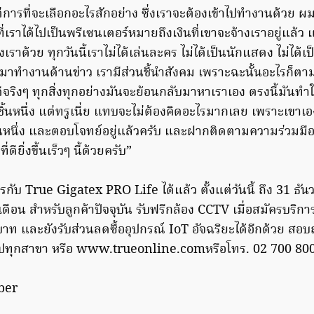
ารที่จะเลือกอะไรสักอย่าง ซึ่งเราจะต้องเข้าไปทำงานด้วย ผม
ี่เราได้ไปเป็นพรีเซนเตอร์หมายถึงเงินที่เขาจะจ้างเราอยู่แล้ว 
าด้วย ทุกวันนี้เราไม่ได้เล่นละคร ไม่ได้เป็นนักแสดง ไม่ได้
 มาทำงานด้านข่าว เรามีส่วนชี้นำสังคม เพราะฉะนั้นอะไรก็ตามแ
ดีจริงๆ ทุกสิ่งทุกอย่างมันจะย้อนกลับมาหาเราเอง ตรงนี้มันทำใ
ชิ้นหนึ่ง แต่ทรูเนี่ย แทบจะไม่ต้องคิดอะไรมากเลย เพราะเขาเอง
นหนึ่ง และตอบโจทย์อยู่แล้วครับ และฝากติดตามความร่วมมื
ดียิ่งขึ้นเร็วๆ นี้ด้วยครับ”
รกับ True Gigatex PRO Life ได้แล้ว ตั้งแต่วันนี้ ถึง 31 ธัน
ดือน สำหรับลูกค้าปัจจุบัน รับฟรีกล้อง CCTV เมื่อสมัครบริ
บาท และยังรับส่วนลดซื้ออุปกรณ์ IoT อัจฉริยะได้อีกด้วย ส
รูช็อปทุกสาขา หรือ www.trueonline.comหรือโทร. 02 700 8
iber