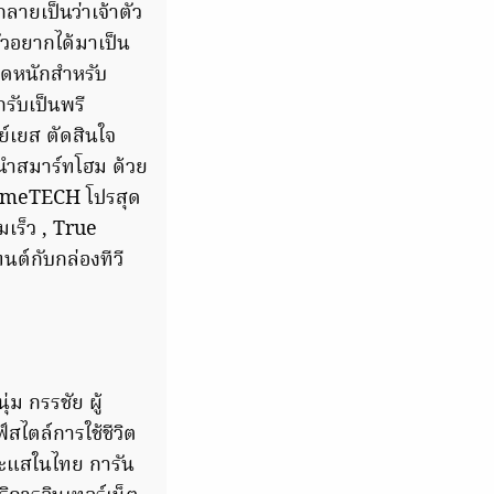
ายเป็นว่าเจ้าตัว
ัวอยากได้มาเป็น
คิดหนักสำหรับ
รับเป็นพรี
ย์เยส ตัดสินใจ
้นำสมาร์ทโฮม ด้วย
O HomeTECH โปรสุด
เร็ว , True
ต์กับกล่องทีวี
่ม กรรชัย ผู้
สไตล์การใช้ชีวิต
กระแสในไทย การัน