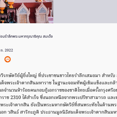
้อมรำลึกพระมหากรุณาธิคุณ สมเด็จ
.ย. 2022
ึ่งวีรกษัตริย์ผู้ยิ่งใหญ่ ที่ประชาชนชาวไทยรำลึกเสมอมา สำหรั
สมเด็จพระเจ้าตากสินมหาราช ในฐานะจอมทัพผู้เข้มแข็งและกล
ลจำนวนห้าร้อยคนกอบกู้เอกราชของชาติไทยเมื่อครั้งกรุงศรีอย
ธศักราช 2310 ได้สำเร็จ ซึ่งนอกเหนือจากพระปรีชาสามารถ และ
ว พระเจ้าตากสิน ยังเป็นพระมหากษัตริย์ที่สนพระทัยในด้านพร
เอก วสินธ์ สาริกะภูติ ประธานมูลนิธิสมเด็จพระเจ้าตากสินมห