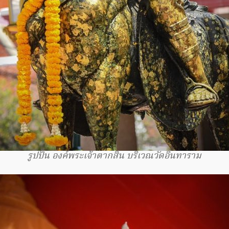
รูปปั้น องค์พระเจ้าตากสิน บริเวณวัดอินทาราม