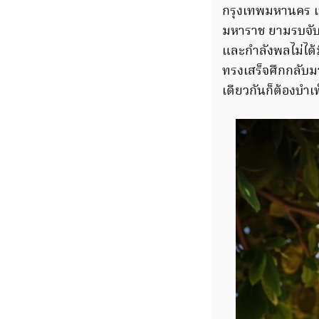
กรุงเทพมหานคร เป
มหาราช ยามรบจับศึ
และกำลังพลไม่ได้ม
ทรงเสร็จศึกกลับม
เดียวกันก็ต้องบำเ