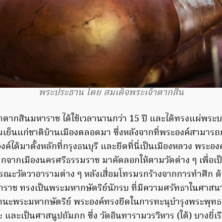
พระประธาน โดย สมเด็จพระเจ้าตากสิน
าตากสินมหาราช ได้ใช้เวลานานกว่า 15 ปี และได้ทรงแผ่พระบา
มเย็นแก่ชาติบ้านเมืองตลอดมา ซึ่งหลังจากที่พระองค์สามารถก
ค์ได้มาตั้งหลักที่กรุงธนบุรี และยึดที่นี่เป็นเมืองหลวง พระอ
จากเมืองนครศรีธรรมราช มาคัดลอกให้ตามวัดต่าง ๆ เพื่อเ
ณะวัดวาอารามต่าง ๆ หลังเสื่อมโทรมรกร้างจากการทำศึก ด้
ราช ทรงเป็นพระมหากษัตริย์นักรบ ที่มีความศรัทธาในศาสนา
ในฐานะพระมหากษัตริย์ พระองค์ทรงยึดในการทะนุบำรุงพระพุ
ละเป็นศาสนูปถัมภก ซึ่ง วัดอินทารามวรวิหาร (ใต้) บางยี่เร