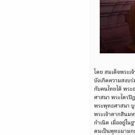
โดย สมเด็จพระเจ้
บังเกิดความสงบร่
กับคนไทยได้ พระอง
ศาสนา พระไตรปิฏก
พระพุทธศาสนา บูร
พระเจ้าตากสินมหา
กำเนิด เมื่ออยู่
ตนเป็นพุทธมามกะ แ