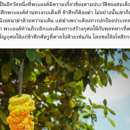
็นอีกวัดหนึ่งที่พระองค์มีความเกี่ยวข้องตามประวัติของสมเด
กพระองค์ท่านทรงรบเต็มที่ ข้าศึกก็ต้องฆ่า ไม่อย่างนั้นเขาก็
ีเจตนาฆ่าด้วยความแค้น แต่ฆ่าเพราะต้องการปกป้องประเทศไทยไ
า พระองค์ท่านก็ระลึกและต้องการสร้างกุศลให้กับพลทหารที
พ็ญกุศลให้แก่ข้าศึกศัตรูที่ตายไปด้วยเช่นกัน โดยขอให้อโหสิก