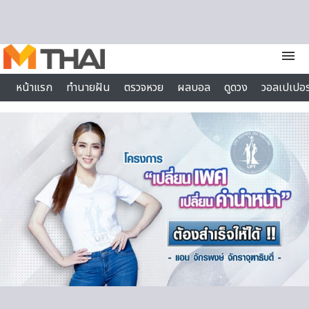
Skip to content
menu
หน้าแรก
ทำนายฝัน
ตรวจหวย
ผลบอล
ดูดวง
วอลเปเปอร
ไลฟ์สไตล์