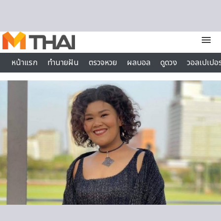
Skip to content
menu
หน้าแรก
ทำนายฝัน
ตรวจหวย
ผลบอล
ดูดวง
วอลเปเปอร
ไลฟ์สไตล์