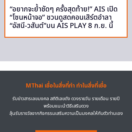
“อยากจะย้ำชัดๆ ครั้งสุดท้าย!” AIS เปิด
“โซนหน้าจอ” ชวนดูสดคอนเสิร์ตอำลา
“อัสนี-วสันต์”บน AIS PLAY 8 ก.ย. นี้
MThai เชื่อในสิ่งที่ทำ ทำในสิ่งที่เชื่อ
รับข่าวสารเลขมงคล สถิติเลขดัง ดวงรายวัน รายเดือน รายปี
พร้อมแนะนำวิธีเสริมดวง
ลุ้นรับรางวัลจากกิจกรรมเสริมความเป็นมงคลให้กับตัวท่านเอง