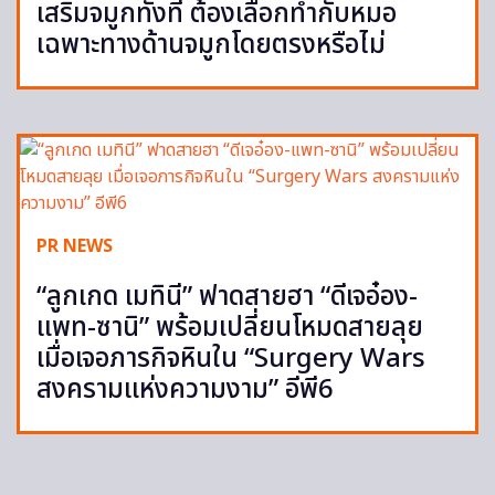
เสริมจมูกทั้งที ต้องเลือกทำกับหมอ
เฉพาะทางด้านจมูกโดยตรงหรือไม่
PR NEWS
“ลูกเกด เมทินี” ฟาดสายฮา “ดีเจอ๋อง-
แพท-ซานิ” พร้อมเปลี่ยนโหมดสายลุย
เมื่อเจอภารกิจหินใน “Surgery Wars
สงครามแห่งความงาม” อีพี6