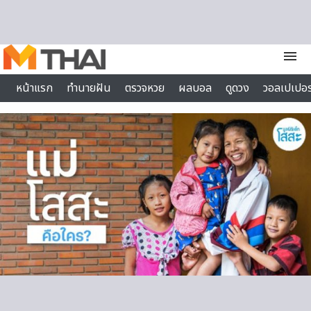
Skip to content
menu
หน้าแรก
ทำนายฝัน
ตรวจหวย
ผลบอล
ดูดวง
วอลเปเปอร
ไลฟ์สไตล์