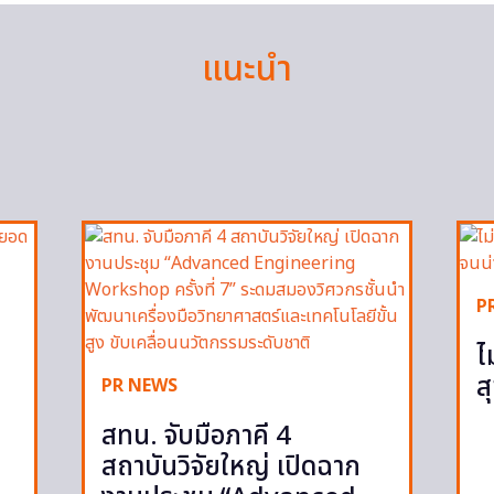
แนะนำ
P
ไ
ส
PR NEWS
สทน. จับมือภาคี 4
สถาบันวิจัยใหญ่ เปิดฉาก