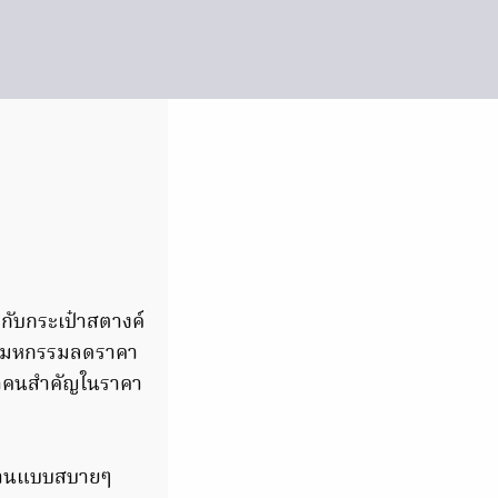
รกับกระเป๋าสตางค์
 ในมหกรรมลดราคา
กค้าคนสำคัญในราคา
่บ้านแบบสบายๆ